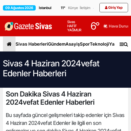
Giriş Yap
09 Ağustos 2026
11
°
Künye
İletişim
Sivas
6
°
HAFİF
Hava Durum
YAĞMUR
Sivas Haberleri
Gündem
Asayiş
Spor
Teknoloji
Yaşam
Gen
Sivas 4 Haziran 2024vefat
Edenler Haberleri
Son Dakika Sivas 4 Haziran
2024vefat Edenler Haberleri
Bu sayfada güncel gelişmeleri takip edenler için Sivas
4 Haziran 2024vefat Edenler ile ilgili en son
gelişmeler ve son dakika Sivas 4 Haziran 2024vefat