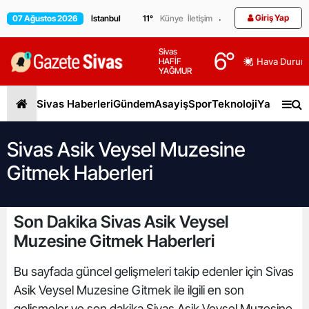
Giriş Yap
07 Ağustos 2026
11
°
Künye
İletişim
Sivas
6
°
HAFİF
Hava Durum
YAĞMUR
Sivas Haberleri
Gündem
Asayiş
Spor
Teknoloji
Yaşam
Gen
Sivas Asik Veysel Muzesine
Gitmek Haberleri
Son Dakika Sivas Asik Veysel
Muzesine Gitmek Haberleri
Bu sayfada güncel gelişmeleri takip edenler için Sivas
Asik Veysel Muzesine Gitmek ile ilgili en son
gelişmeler ve son dakika Sivas Asik Veysel Muzesine