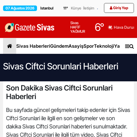
Giriş Yap
07 Ağustos 2026
11
°
Künye
İletişim
Sivas
6
°
HAFİF
Hava Durum
YAĞMUR
Sivas Haberleri
Gündem
Asayiş
Spor
Teknoloji
Yaşam
Gen
Sivas Ciftci Sorunlari Haberleri
Son Dakika Sivas Ciftci Sorunlari
Haberleri
Bu sayfada güncel gelişmeleri takip edenler için Sivas
Ciftci Sorunlari ile ilgili en son gelişmeler ve son
dakika Sivas Ciftci Sorunlari haberleri sunulmaktadır.
Sivas Ciftci Sorunlari ile ilgili tüm video, Sivas Ciftci