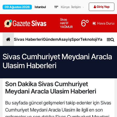
Giriş Yap
09 Ağustos 2026
11
°
Künye
İletişim
Sivas
6
°
HAFİF
Hava Durum
YAĞMUR
Sivas Haberleri
Gündem
Asayiş
Spor
Teknoloji
Yaşam
Gen
Sivas Cumhuriyet Meydani Aracla
Ulasim Haberleri
Son Dakika Sivas Cumhuriyet
Meydani Aracla Ulasim Haberleri
Bu sayfada güncel gelişmeleri takip edenler için Sivas
Cumhuriyet Meydani Aracla Ulasim ile ilgili en son
gelişmeler ve son dakika Sivas Cumhuriyet Meydani