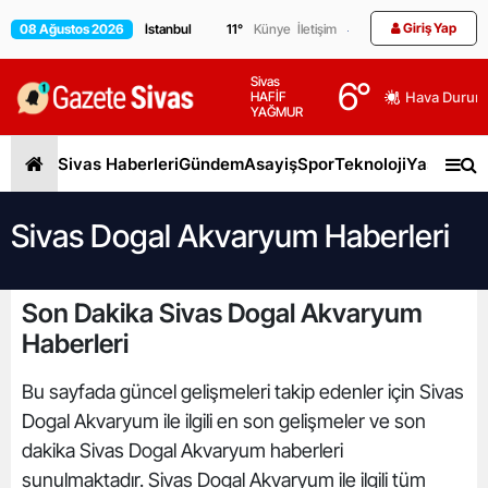
Giriş Yap
08 Ağustos 2026
11
°
Künye
İletişim
Sivas
6
°
HAFİF
Hava Durum
YAĞMUR
Sivas Haberleri
Gündem
Asayiş
Spor
Teknoloji
Yaşam
Gen
Sivas Dogal Akvaryum Haberleri
Son Dakika Sivas Dogal Akvaryum
Haberleri
Bu sayfada güncel gelişmeleri takip edenler için Sivas
Dogal Akvaryum ile ilgili en son gelişmeler ve son
dakika Sivas Dogal Akvaryum haberleri
sunulmaktadır. Sivas Dogal Akvaryum ile ilgili tüm