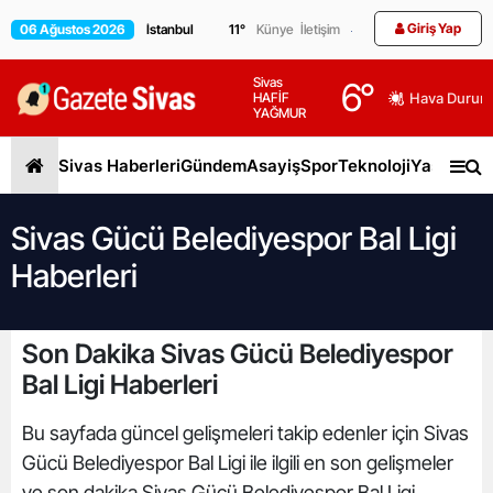
Giriş Yap
06 Ağustos 2026
11
°
Künye
İletişim
Sivas
6
°
HAFİF
Hava Durum
YAĞMUR
Sivas Haberleri
Gündem
Asayiş
Spor
Teknoloji
Yaşam
Gen
Sivas Gücü Belediyespor Bal Ligi
Haberleri
Son Dakika Sivas Gücü Belediyespor
Bal Ligi Haberleri
Bu sayfada güncel gelişmeleri takip edenler için Sivas
Gücü Belediyespor Bal Ligi ile ilgili en son gelişmeler
ve son dakika Sivas Gücü Belediyespor Bal Ligi