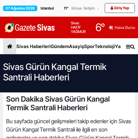
Giriş Yap
07 Ağustos 2026
11
°
Künye
İletişim
Sivas
6
°
HAFİF
Hava Durum
YAĞMUR
Sivas Haberleri
Gündem
Asayiş
Spor
Teknoloji
Yaşam
Gen
Sivas Gürün Kangal Termik
Santrali Haberleri
Son Dakika Sivas Gürün Kangal
Termik Santrali Haberleri
Bu sayfada güncel gelişmeleri takip edenler için Sivas
Gürün Kangal Termik Santrali ile ilgili en son
gelişmeler ve son dakika Sivas Gürün Kangal Termik