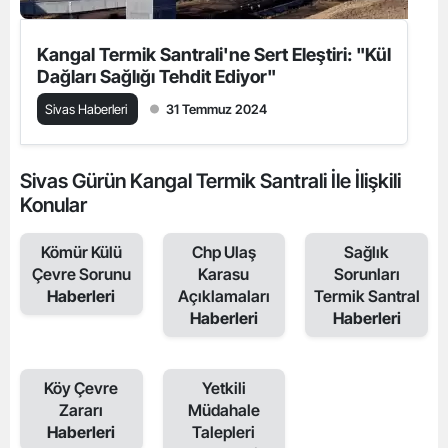
Kangal Termik Santrali'ne Sert Eleştiri: "Kül
Dağları Sağlığı Tehdit Ediyor"
Sivas Haberleri
31 Temmuz 2024
Sivas Gürün Kangal Termik Santrali İle İlişkili
Konular
Kömür Külü
Chp Ulaş
Sağlık
Çevre Sorunu
Karasu
Sorunları
Haberleri
Açıklamaları
Termik Santral
Haberleri
Haberleri
Köy Çevre
Yetkili
Zararı
Müdahale
Haberleri
Talepleri