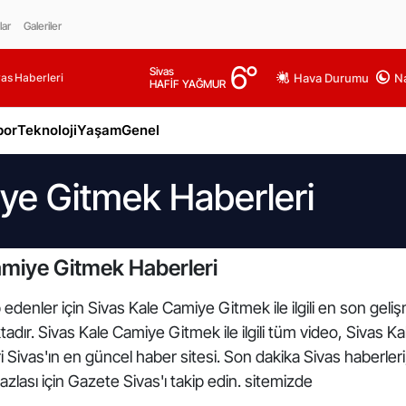
lar
Galeriler
6
°
Sivas
as Haberleri
Hava Durumu
Na
HAFİF YAĞMUR
por
Teknoloji
Yaşam
Genel
ye Gitmek Haberleri
amiye Gitmek Haberleri
 edenler için Sivas Kale Camiye Gitmek ile ilgili en son geli
ır. Sivas Kale Camiye Gitmek ile ilgili tüm video, Sivas K
Sivas'ın en güncel haber sitesi. Son dakika Sivas haberler
azlası için Gazete Sivas'ı takip edin. sitemizde