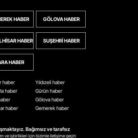
EREK HABER
GÖLOVA HABER
LHISAR HABER
SUŞEHRI HABER
ARA HABER
ar haber
Yıldızeli haber
yla haber
Gürün haber
 haber
Gölova haber
ar haber
Gemerek haber
ışmaktayız. Bağımsız ve tarafsız
m ve işbirlikleri için bizimle iletişime geçin