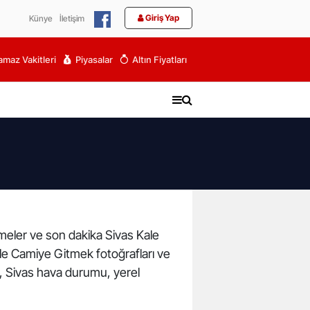
Giriş Yap
Künye
İletişim
maz Vakitleri
Piyasalar
Altın Fiyatları
şmeler ve son dakika Sivas Kale
ale Camiye Gitmek fotoğrafları ve
i, Sivas hava durumu, yerel