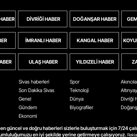
 HABER
DIVRIĞI HABER
DOĞANŞAR HABER
GEM
BER
İMRANLI HABER
KANGAL HABER
KOYU
HABER
ULAŞ HABER
YILDIZELI HABER
Z
Sivas haberleri
Spor
Akıncıl
Son Dakika Sivas
Teknoloji
Altınya
Genel
Dünya
Divriği
Gündem
Biyografiler
Doğanş
Ekonomi
en güncel ve doğru haberleri sizlerle buluşturmak için 7/24 çal
rumluluğumuzu en iyi şekilde yerine getirmeye çalışıyoruz.
Rekla