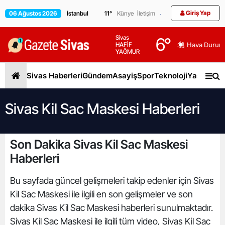
Giriş Yap
06 Ağustos 2026
11
°
Künye
İletişim
Sivas
6
°
HAFİF
Hava Durum
YAĞMUR
Sivas Haberleri
Gündem
Asayiş
Spor
Teknoloji
Yaşam
Gen
Sivas Kil Sac Maskesi Haberleri
Son Dakika Sivas Kil Sac Maskesi
Haberleri
Bu sayfada güncel gelişmeleri takip edenler için Sivas
Kil Sac Maskesi ile ilgili en son gelişmeler ve son
dakika Sivas Kil Sac Maskesi haberleri sunulmaktadır.
Sivas Kil Sac Maskesi ile ilgili tüm video, Sivas Kil Sac