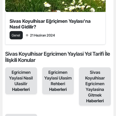
Sivas Koyulhisar Eğriçimen Yaylası'na
Nasıl Gidilir?
Genel
21 Haziran 2024
Sivas Koyulhisar Egricimen Yaylasi Yol Tarifi İle
İlişkili Konular
Egricimen
Egricimen
Sivas
Yaylasi Nasil
Yaylasi Ulasim
Koyulhisar
Ulasilir
Rehberi
Egricimen
Haberleri
Haberleri
Yaylasina
Gitmek
Haberleri