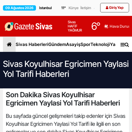
Giriş Yap
09 Ağustos 2026
11
°
Künye
İletişim
Sivas
6
°
HAFİF
Hava Durum
YAĞMUR
Sivas Haberleri
Gündem
Asayiş
Spor
Teknoloji
Yaşam
Gen
Sivas Koyulhisar Egricimen Yaylasi
Yol Tarifi Haberleri
Son Dakika Sivas Koyulhisar
Egricimen Yaylasi Yol Tarifi Haberleri
Bu sayfada güncel gelişmeleri takip edenler için Sivas
Koyulhisar Egricimen Yaylasi Yol Tarifi ile ilgili en son
gelişmeler ve son dakika Sivas Koyulhisar Egricimen