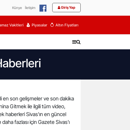
Giriş Yap
Künye
İletişim
maz Vakitleri
Piyasalar
Altın Fiyatları
aberleri
li en son gelişmeler ve son dakika
a Gitmek ile ilgili tüm video,
 haberleri Sivas'ın en güncel
 daha fazlası için Gazete Sivas'ı