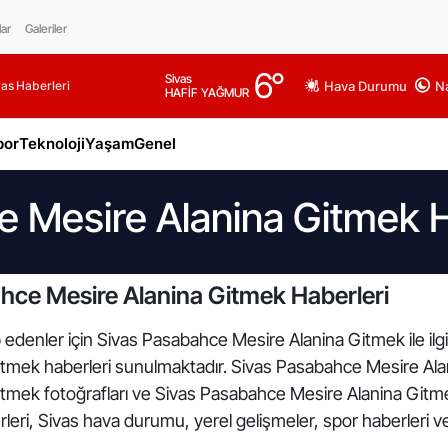
lar
Galeriler
6
°
Sivas
as Haberleri
Hava Durumu
Na
HAFİF YAĞMUR
por
Teknoloji
Yaşam
Genel
 Mesire Alanina Gitmek H
hce Mesire Alanina Gitmek Haberleri
 edenler için Sivas Pasabahce Mesire Alanina Gitmek ile ilgi
mek haberleri sunulmaktadır. Sivas Pasabahce Mesire Alanin
mek fotoğrafları ve Sivas Pasabahce Mesire Alanina Gitmek
leri, Sivas hava durumu, yerel gelişmeler, spor haberleri ve