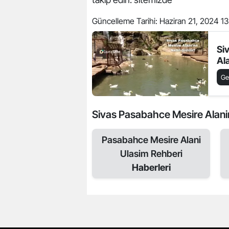
Güncelleme Tarihi:
Haziran 21, 2024 13
Si
Ala
Ge
Sivas Pasabahce Mesire Alanina 
Pasabahce Mesire Alani
Ulasim Rehberi
Haberleri