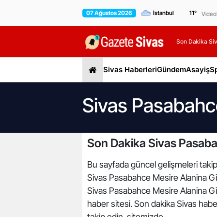
07 Ağustos 2026
11
°
Video
Son Dakika Siv
Sivas Haberleri
Gündem
Asayiş
S
Sivas Pasabahce
Son Dakika Sivas Pasaba
Bu sayfada güncel gelişmeleri takip
Sivas Pasabahce Mesire Alanina Git
Sivas Pasabahce Mesire Alanina Git
haber sitesi. Son dakika Sivas haber
takip edin. sitemizde