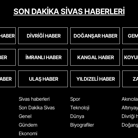
SON DAKİKA SİVAS HABERLERİ
 HABER
DIVRIĞI HABER
DOĞANŞAR HABER
GEM
BER
İMRANLI HABER
KANGAL HABER
KOYU
HABER
ULAŞ HABER
YILDIZELI HABER
Z
Sivas haberleri
Spor
Akıncıl
Son Dakika Sivas
Teknoloji
Altınya
Genel
Dünya
Divriği
Gündem
Biyografiler
Doğanş
Ekonomi