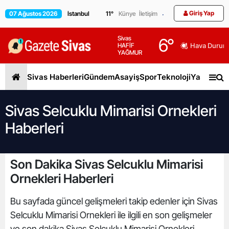
Giriş Yap
07 Ağustos 2026
11
°
Künye
İletişim
Sivas
6
°
HAFİF
Hava Durum
YAĞMUR
Sivas Haberleri
Gündem
Asayiş
Spor
Teknoloji
Yaşam
Gen
Sivas Selcuklu Mimarisi Ornekleri
Haberleri
Son Dakika Sivas Selcuklu Mimarisi
Ornekleri Haberleri
Bu sayfada güncel gelişmeleri takip edenler için Sivas
Selcuklu Mimarisi Ornekleri ile ilgili en son gelişmeler
ve son dakika Sivas Selcuklu Mimarisi Ornekleri