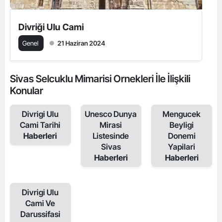
Divriği Ulu Cami
Genel
21 Haziran 2024
Sivas Selcuklu Mimarisi Ornekleri İle İlişkili
Konular
Divrigi Ulu
Unesco Dunya
Mengucek
Cami Tarihi
Mirasi
Beyligi
Haberleri
Listesinde
Donemi
Sivas
Yapilari
Haberleri
Haberleri
Divrigi Ulu
Cami Ve
Darussifasi