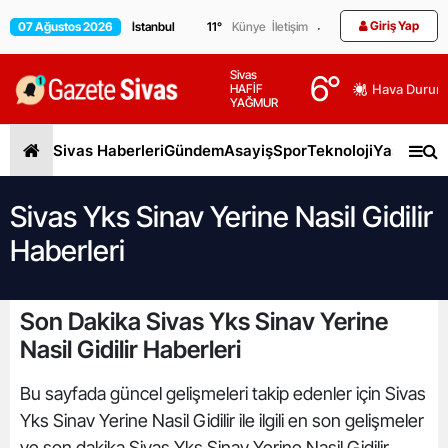
Giriş Yap
07 Ağustos 2026
11
°
Künye
İletişim
Sivas
6
°
HAFİF
Hava Durum
YAĞMUR
Sivas Haberleri
Gündem
Asayiş
Spor
Teknoloji
Yaşam
Gen
Sivas Yks Sinav Yerine Nasil Gidilir
Haberleri
Son Dakika Sivas Yks Sinav Yerine
Nasil Gidilir Haberleri
Bu sayfada güncel gelişmeleri takip edenler için Sivas
Yks Sinav Yerine Nasil Gidilir ile ilgili en son gelişmeler
ve son dakika Sivas Yks Sinav Yerine Nasil Gidilir