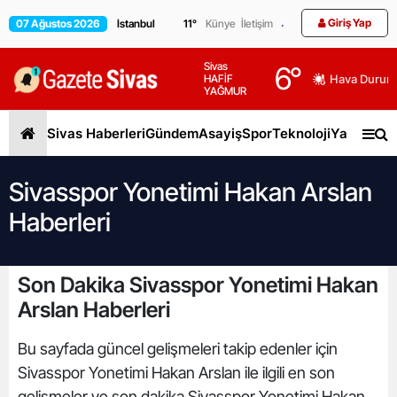
Giriş Yap
07 Ağustos 2026
11
°
Künye
İletişim
Sivas
6
°
HAFİF
Hava Durum
YAĞMUR
Sivas Haberleri
Gündem
Asayiş
Spor
Teknoloji
Yaşam
Gen
Sivasspor Yonetimi Hakan Arslan
Haberleri
Son Dakika Sivasspor Yonetimi Hakan
Arslan Haberleri
Bu sayfada güncel gelişmeleri takip edenler için
Sivasspor Yonetimi Hakan Arslan ile ilgili en son
gelişmeler ve son dakika Sivasspor Yonetimi Hakan