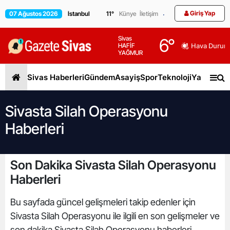
Giriş Yap
07 Ağustos 2026
11
°
Künye
İletişim
Sivas
6
°
HAFİF
Hava Durum
YAĞMUR
Sivas Haberleri
Gündem
Asayiş
Spor
Teknoloji
Yaşam
Gen
Sivasta Silah Operasyonu
Haberleri
Son Dakika Sivasta Silah Operasyonu
Haberleri
Bu sayfada güncel gelişmeleri takip edenler için
Sivasta Silah Operasyonu ile ilgili en son gelişmeler ve
son dakika Sivasta Silah Operasyonu haberleri