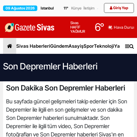
Giriş Yap
09 Ağustos 2026
11
°
Künye
İletişim
Sivas
6
°
HAFİF
Hava Durum
YAĞMUR
Sivas Haberleri
Gündem
Asayiş
Spor
Teknoloji
Yaşam
Gen
Son Depremler Haberleri
Son Dakika Son Depremler Haberleri
Bu sayfada güncel gelişmeleri takip edenler için Son
Depremler ile ilgili en son gelişmeler ve son dakika
Son Depremler haberleri sunulmaktadır. Son
Depremler ile ilgili tüm video, Son Depremler
fotoğrafları ve Son Depremler haberleri Sivas'ın en