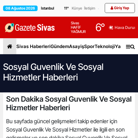
Giriş Yap
08 Ağustos 2026
11
°
Künye
İletişim
Sivas
6
°
HAFİF
Hava Durum
YAĞMUR
Sivas Haberleri
Gündem
Asayiş
Spor
Teknoloji
Yaşam
Gen
Sosyal Guvenlik Ve Sosyal
Hizmetler Haberleri
Son Dakika Sosyal Guvenlik Ve Sosyal
Hizmetler Haberleri
Bu sayfada güncel gelişmeleri takip edenler için
Sosyal Guvenlik Ve Sosyal Hizmetler ile ilgili en son
gelişmeler ve son dakika Sosyal Guvenlik Ve Sosyal