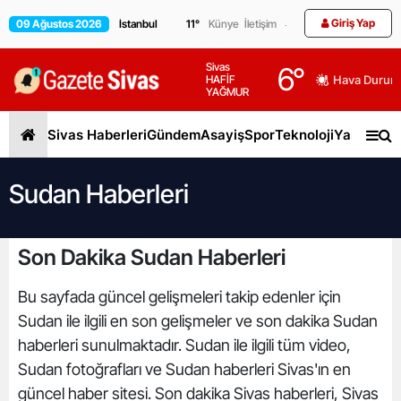
Giriş Yap
09 Ağustos 2026
11
°
Künye
İletişim
Sivas
6
°
HAFİF
Hava Durum
YAĞMUR
Sivas Haberleri
Gündem
Asayiş
Spor
Teknoloji
Yaşam
Gen
Sudan Haberleri
Son Dakika Sudan Haberleri
Bu sayfada güncel gelişmeleri takip edenler için
Sudan ile ilgili en son gelişmeler ve son dakika Sudan
haberleri sunulmaktadır. Sudan ile ilgili tüm video,
Sudan fotoğrafları ve Sudan haberleri Sivas'ın en
güncel haber sitesi. Son dakika Sivas haberleri, Sivas