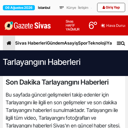
Giriş Yap
06 Ağustos 2026
11
°
Künye
İletişim
Sivas
6
°
HAFİF
Hava Durum
YAĞMUR
Sivas Haberleri
Gündem
Asayiş
Spor
Teknoloji
Yaşam
Gen
Tarlayangını Haberleri
Son Dakika Tarlayangını Haberleri
Bu sayfada güncel gelişmeleri takip edenler için
Tarlayangını ile ilgili en son gelişmeler ve son dakika
Tarlayangını haberleri sunulmaktadır. Tarlayangını ile
ilgili tüm video, Tarlayangını fotoğrafları ve
Tarlayangını haberleri Sivas'ın en güncel haber sitesi.