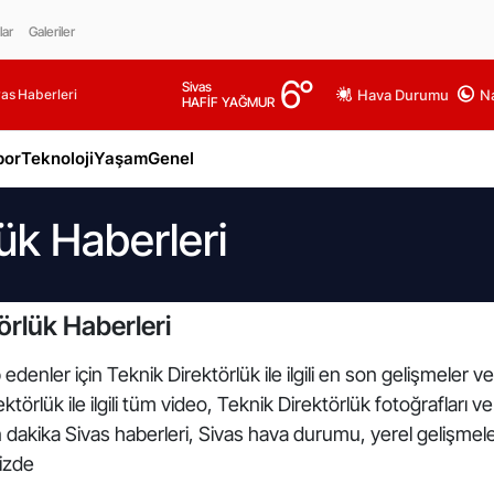
lar
Galeriler
6
°
Sivas
as Haberleri
Hava Durumu
Na
HAFİF YAĞMUR
por
Teknoloji
Yaşam
Genel
ük Haberleri
örlük Haberleri
edenler için Teknik Direktörlük ile ilgili en son gelişmeler 
törlük ile ilgili tüm video, Teknik Direktörlük fotoğrafları v
n dakika Sivas haberleri, Sivas hava durumu, yerel gelişmele
mizde