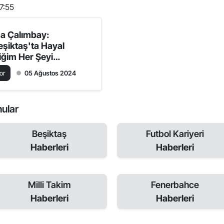
7:55
za Çalımbay:
eşiktaş'ta Hayal
tiğim Her Şeyi
rçekleştirdim"
or
05 Ağustos 2024
nular
Beşiktaş
Futbol Kariyeri
Haberleri
Haberleri
Milli Takim
Fenerbahce
Haberleri
Haberleri