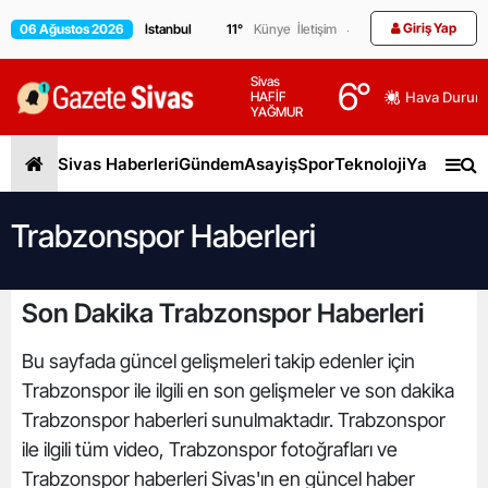
Giriş Yap
06 Ağustos 2026
11
°
Künye
İletişim
Sivas
6
°
HAFİF
Hava Durum
YAĞMUR
Sivas Haberleri
Gündem
Asayiş
Spor
Teknoloji
Yaşam
Gen
Trabzonspor Haberleri
Son Dakika Trabzonspor Haberleri
Bu sayfada güncel gelişmeleri takip edenler için
Trabzonspor ile ilgili en son gelişmeler ve son dakika
Trabzonspor haberleri sunulmaktadır. Trabzonspor
ile ilgili tüm video, Trabzonspor fotoğrafları ve
Trabzonspor haberleri Sivas'ın en güncel haber