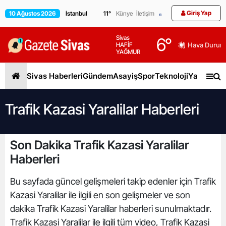
Giriş Yap
10 Ağustos 2026
11
°
Künye
İletişim
Sivas
6
°
HAFİF
Hava Durum
YAĞMUR
Sivas Haberleri
Gündem
Asayiş
Spor
Teknoloji
Yaşam
Gen
Trafik Kazasi Yaralilar Haberleri
Son Dakika Trafik Kazasi Yaralilar
Haberleri
Bu sayfada güncel gelişmeleri takip edenler için Trafik
Kazasi Yaralilar ile ilgili en son gelişmeler ve son
dakika Trafik Kazasi Yaralilar haberleri sunulmaktadır.
Trafik Kazasi Yaralilar ile ilgili tüm video, Trafik Kazasi