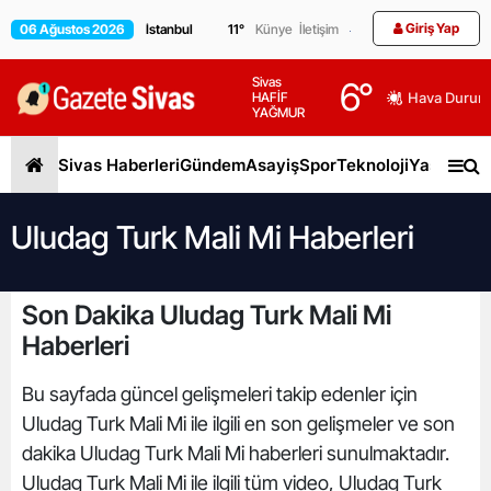
Giriş Yap
06 Ağustos 2026
11
°
Künye
İletişim
Sivas
6
°
HAFİF
Hava Durum
YAĞMUR
Sivas Haberleri
Gündem
Asayiş
Spor
Teknoloji
Yaşam
Gen
Uludag Turk Mali Mi Haberleri
Son Dakika Uludag Turk Mali Mi
Haberleri
Bu sayfada güncel gelişmeleri takip edenler için
Uludag Turk Mali Mi ile ilgili en son gelişmeler ve son
dakika Uludag Turk Mali Mi haberleri sunulmaktadır.
Uludag Turk Mali Mi ile ilgili tüm video, Uludag Turk