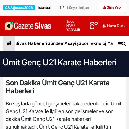
Giriş Yap
08 Ağustos 2026
11
°
Künye
İletişim
Sivas
6
°
HAFİF
Hava Durum
YAĞMUR
Sivas Haberleri
Gündem
Asayiş
Spor
Teknoloji
Yaşam
Gen
Ümit Genç U21 Karate Haberleri
Son Dakika Ümit Genç U21 Karate
Haberleri
Bu sayfada güncel gelişmeleri takip edenler için Ümit
Genç U21 Karate ile ilgili en son gelişmeler ve son
dakika Ümit Genç U21 Karate haberleri
sunulmaktadır. Ümit Genç U21 Karate ile ilgili tüm