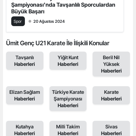
Şampiyonası'nda Tavşanlılı Sporculardan
Büyük Başarı
Spor
20 Ağustos 2024
Ümit Genç U21 Karate İle İlişkili Konular
Tavşanlı
Yiğit Kunt
Beril Nil
Haberleri
Haberleri
Yüksek
Haberleri
Elizan Sağlam
Türkiye Karate
Karate
Haberleri
Şampiyonası
Haberleri
Haberleri
Kutahya
Milli Takim
Sivas
Haberleri
Haberleri
Haberleri