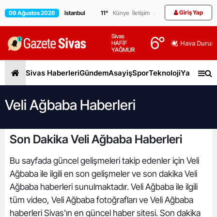
Giriş Yap
09 Ağustos 2026
11
°
Künye
İletişim
Sivas
6
°
HAFİF
Hava Durum
YAĞMUR
Sivas Haberleri
Gündem
Asayiş
Spor
Teknoloji
Yaşam
Gen
Veli Ağbaba Haberleri
Son Dakika Veli Ağbaba Haberleri
Bu sayfada güncel gelişmeleri takip edenler için Veli
Ağbaba ile ilgili en son gelişmeler ve son dakika Veli
Ağbaba haberleri sunulmaktadır. Veli Ağbaba ile ilgili
tüm video, Veli Ağbaba fotoğrafları ve Veli Ağbaba
haberleri Sivas'ın en güncel haber sitesi. Son dakika