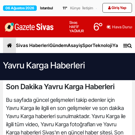
Giriş Yap
06 Ağustos 2026
11
°
Künye
İletişim
Sivas
6
°
HAFİF
Hava Durum
YAĞMUR
Sivas Haberleri
Gündem
Asayiş
Spor
Teknoloji
Yaşam
Gen
Yavru Karga Haberleri
Son Dakika Yavru Karga Haberleri
Bu sayfada güncel gelişmeleri takip edenler için
Yavru Karga ile ilgili en son gelişmeler ve son dakika
Yavru Karga haberleri sunulmaktadır. Yavru Karga ile
ilgili tüm video, Yavru Karga fotoğrafları ve Yavru
Karga haberleri Sivas'ın en güncel haber sitesi. Son