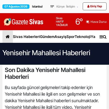
Giriş Yap
07 Ağustos 2026
11
°
Künye
İletişim
Sivas
6
°
HAFİF
Hava Durum
YAĞMUR
Sivas Haberleri
Gündem
Asayiş
Spor
Teknoloji
Yaşam
Gen
Yenisehir Mahallesi Haberleri
Son Dakika Yenisehir Mahallesi
Haberleri
Bu sayfada güncel gelişmeleri takip edenler için
Yenisehir Mahallesi ile ilgili en son gelişmeler ve son
dakika Yenisehir Mahallesi haberleri sunulmaktadır.
Yenisehir Mahallesi ile ilgili tüm video, Yenisehir