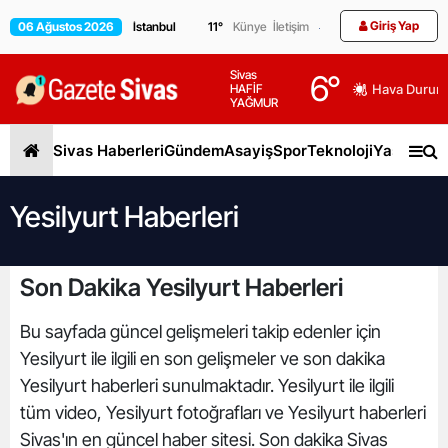
Giriş Yap
06 Ağustos 2026
11
°
Künye
İletişim
Sivas
6
°
HAFİF
Hava Durum
YAĞMUR
Sivas Haberleri
Gündem
Asayiş
Spor
Teknoloji
Yaşam
Gen
Yesilyurt Haberleri
Son Dakika Yesilyurt Haberleri
Bu sayfada güncel gelişmeleri takip edenler için
Yesilyurt ile ilgili en son gelişmeler ve son dakika
Yesilyurt haberleri sunulmaktadır. Yesilyurt ile ilgili
tüm video, Yesilyurt fotoğrafları ve Yesilyurt haberleri
Sivas'ın en güncel haber sitesi. Son dakika Sivas