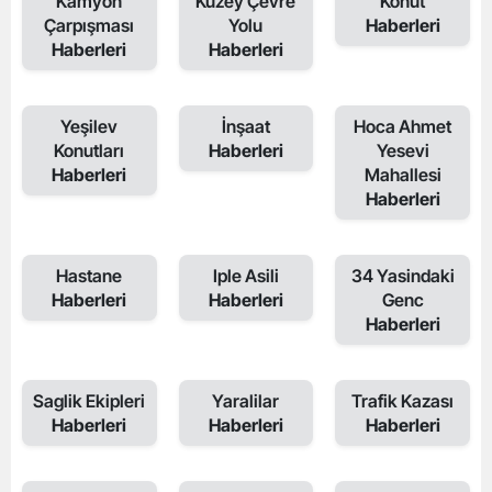
Kamyon
Kuzey Çevre
Konut
Çarpışması
Yolu
Haberleri
Haberleri
Haberleri
Yeşilev
İnşaat
Hoca Ahmet
Konutları
Haberleri
Yesevi
Haberleri
Mahallesi
Haberleri
Hastane
Iple Asili
34 Yasindaki
Haberleri
Haberleri
Genc
Haberleri
Saglik Ekipleri
Yaralilar
Trafik Kazası
Haberleri
Haberleri
Haberleri