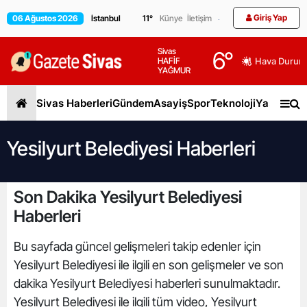
Giriş Yap
06 Ağustos 2026
11
°
Künye
İletişim
Sivas
6
°
HAFİF
Hava Durum
YAĞMUR
Sivas Haberleri
Gündem
Asayiş
Spor
Teknoloji
Yaşam
Gen
Yesilyurt Belediyesi Haberleri
Son Dakika Yesilyurt Belediyesi
Haberleri
Bu sayfada güncel gelişmeleri takip edenler için
Yesilyurt Belediyesi ile ilgili en son gelişmeler ve son
dakika Yesilyurt Belediyesi haberleri sunulmaktadır.
Yesilyurt Belediyesi ile ilgili tüm video, Yesilyurt