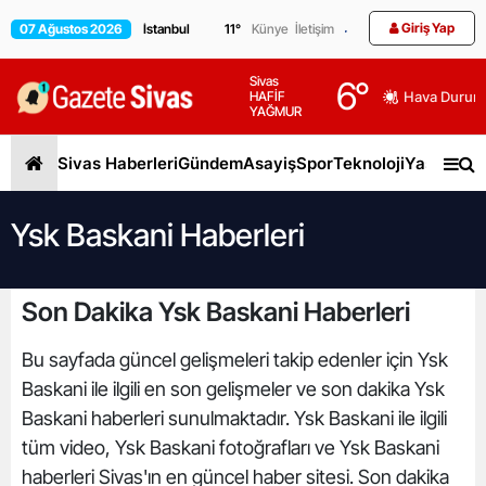
Giriş Yap
07 Ağustos 2026
11
°
Künye
İletişim
Sivas
6
°
HAFİF
Hava Durum
YAĞMUR
Sivas Haberleri
Gündem
Asayiş
Spor
Teknoloji
Yaşam
Gen
Ysk Baskani Haberleri
Son Dakika Ysk Baskani Haberleri
Bu sayfada güncel gelişmeleri takip edenler için Ysk
Baskani ile ilgili en son gelişmeler ve son dakika Ysk
Baskani haberleri sunulmaktadır. Ysk Baskani ile ilgili
tüm video, Ysk Baskani fotoğrafları ve Ysk Baskani
haberleri Sivas'ın en güncel haber sitesi. Son dakika