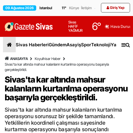
Giriş Yap
09 Ağustos 2026
11
°
Künye
İletişim
Sivas
6
°
HAFİF
Hava Durum
YAĞMUR
Sivas Haberleri
Gündem
Asayiş
Spor
Teknoloji
Yaşam
Gen
ANASAYFA
Koyulhisar Haber
Sivas'ta kar altında mahsur kalanların kurtarılma operasyonu başarıyla
gerçekleştirildi.
Sivas'ta kar altında mahsur
kalanların kurtarılma operasyonu
başarıyla gerçekleştirildi.
Sivas'ta kar altında mahsur kalanların kurtarılma
operasyonu sorunsuz bir şekilde tamamlandı.
Yetkililerin koordineli çalışması sayesinde
kurtarma operasyonu başarıyla sonuçlandı