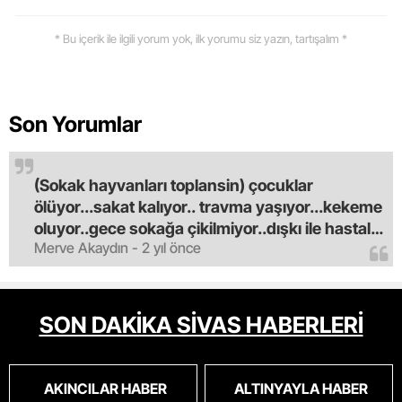
* Bu içerik ile ilgili yorum yok, ilk yorumu siz yazın, tartışalım *
Son Yorumlar
(Sokak hayvanları toplansin) çocuklar
ölüyor...sakat kalıyor.. travma yaşıyor...kekeme
oluyor..gece sokağa çikilmiyor..dışkı ile hastalık
Merve Akaydın - 2 yıl önce
saciyorlar.araba ve taksi olmadan eve
gldemiyoruz.artik bıktık.mama lobisinden para
alan tipler yüzünden bu vahşi hayvanlar
masum algısı yapılıyor.iki gün aç kalsa kendi
SON DAKİKA SİVAS HABERLERİ
cinsini bile öldüren bu kopekler derhal
toplanmalı.sokaklar yaşanılmaz
oldu.korkuyoruz.
AKINCILAR HABER
ALTINYAYLA HABER