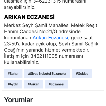
ulaşmak için 3462231315 numarasını
arayabilirsiniz.
ARIKAN ECZANESİ
Merkez Şeyh Şamil Mahallesi Melek Reşit
Hanım Caddesi No:21/G adresinde
konumlanan
Arıkan
Eczanesi
, gece saat
23:59'a kadar açık olup, Şeyh Şamil Sağlık
Ocağı'nın yanında hizmet vermektedir.
İletişim için 3462111005 numarasını
kullanabilirsiniz.
#Bahar
#Sivas Nobetci Eczaneler
#Guldes
#Aydin
#Arikan
#Eczanesi
Yorumlar