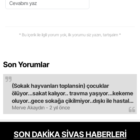
* Bu içerik ile ilgili yorum yok, ilk yorumu siz yazın, tartışalım *
Son Yorumlar
(Sokak hayvanları toplansin) çocuklar
ölüyor...sakat kalıyor.. travma yaşıyor...kekeme
oluyor..gece sokağa çikilmiyor..dışkı ile hastalık
Merve Akaydın - 2 yıl önce
saciyorlar.araba ve taksi olmadan eve
gldemiyoruz.artik bıktık.mama lobisinden para
alan tipler yüzünden bu vahşi hayvanlar
masum algısı yapılıyor.iki gün aç kalsa kendi
SON DAKİKA SİVAS HABERLERİ
cinsini bile öldüren bu kopekler derhal