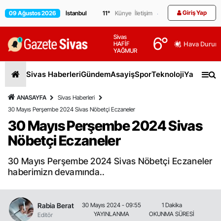
Giriş Yap
09 Ağustos 2026
11
°
Künye
İletişim
Sivas
6
°
HAFİF
Hava Durum
YAĞMUR
Sivas Haberleri
Gündem
Asayiş
Spor
Teknoloji
Yaşam
Gen
ANASAYFA
Sivas Haberleri
30 Mayıs Perşembe 2024 Sivas Nöbetçi Eczaneler
30 Mayıs Perşembe 2024 Sivas
Nöbetçi Eczaneler
30 Mayıs Perşembe 2024 Sivas Nöbetçi Eczaneler
haberimizn devamında..
Rabia Berat
30 Mayıs 2024 - 09:55
1 Dakika
YAYINLANMA
OKUNMA SÜRESİ
Editör