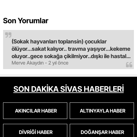
Son Yorumlar
(Sokak hayvanları toplansin) çocuklar
ölüyor...sakat kalıyor.. travma yaşıyor...kekeme
oluyor..gece sokağa çikilmiyor..dışkı ile hastalık
Merve Akaydın - 2 yıl önce
saciyorlar.araba ve taksi olmadan eve
gldemiyoruz.artik bıktık.mama lobisinden para
alan tipler yüzünden bu vahşi hayvanlar
masum algısı yapılıyor.iki gün aç kalsa kendi
SON DAKİKA SİVAS HABERLERİ
cinsini bile öldüren bu kopekler derhal
toplanmalı.sokaklar yaşanılmaz
oldu.korkuyoruz.
AKINCILAR HABER
ALTINYAYLA HABER
DIVRIĞI HABER
DOĞANŞAR HABER