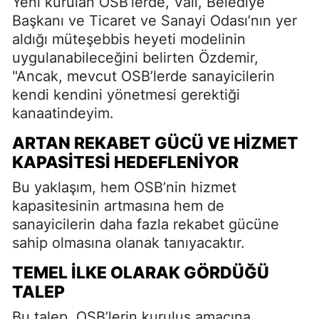
Yeni kurulan OSB’lerde, Vali, Belediye
Başkanı ve Ticaret ve Sanayi Odası’nın yer
aldığı müteşebbis heyeti modelinin
uygulanabileceğini belirten Özdemir,
"Ancak, mevcut OSB’lerde sanayicilerin
kendi kendini yönetmesi gerektiği
kanaatindeyim.
ARTAN REKABET GÜCÜ VE HIZMET
KAPASITESI HEDEFLENIYOR
Bu yaklaşım, hem OSB’nin hizmet
kapasitesinin artmasına hem de
sanayicilerin daha fazla rekabet gücüne
sahip olmasına olanak tanıyacaktır.
TEMEL İLKE OLARAK GÖRDÜĞÜ
TALEP
Bu talep, OSB’lerin kuruluş amacına