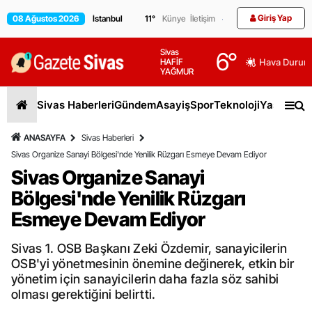
Giriş Yap
08 Ağustos 2026
11
°
Künye
İletişim
Sivas
6
°
HAFİF
Hava Durum
YAĞMUR
Sivas Haberleri
Gündem
Asayiş
Spor
Teknoloji
Yaşam
Gen
ANASAYFA
Sivas Haberleri
Sivas Organize Sanayi Bölgesi'nde Yenilik Rüzgarı Esmeye Devam Ediyor
Sivas Organize Sanayi
Bölgesi'nde Yenilik Rüzgarı
Esmeye Devam Ediyor
Sivas 1. OSB Başkanı Zeki Özdemir, sanayicilerin
OSB'yi yönetmesinin önemine değinerek, etkin bir
yönetim için sanayicilerin daha fazla söz sahibi
olması gerektiğini belirtti.