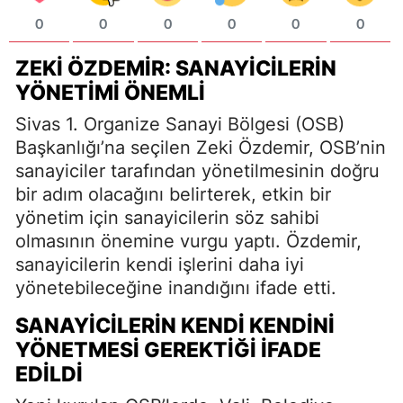
0
0
0
0
0
0
ZEKI ÖZDEMIR: SANAYICILERIN
YÖNETIMI ÖNEMLI
Sivas 1. Organize Sanayi Bölgesi (OSB)
Başkanlığı’na seçilen Zeki Özdemir, OSB’nin
sanayiciler tarafından yönetilmesinin doğru
bir adım olacağını belirterek, etkin bir
yönetim için sanayicilerin söz sahibi
olmasının önemine vurgu yaptı. Özdemir,
sanayicilerin kendi işlerini daha iyi
yönetebileceğine inandığını ifade etti.
SANAYICILERIN KENDI KENDINI
YÖNETMESI GEREKTIĞI İFADE
EDILDI