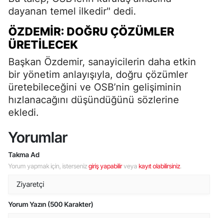
dayanan temel ilkedir" dedi.
ÖZDEMIR: DOĞRU ÇÖZÜMLER
ÜRETILECEK
Başkan Özdemir, sanayicilerin daha etkin
bir yönetim anlayışıyla, doğru çözümler
üretebileceğini ve OSB’nin gelişiminin
hızlanacağını düşündüğünü sözlerine
ekledi.
Yorumlar
Takma Ad
Yorum yapmak için, isterseniz
giriş yapabilir
veya
kayıt olabilirsiniz
.
Yorum Yazın (500 Karakter)