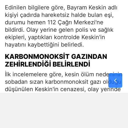
Edinilen bilgilere göre, Bayram Keskin adlı
kişiyi çadırda hareketsiz halde bulan eşi,
durumu hemen 112 Çağrı Merkezi'ne
bildirdi. Olay yerine gelen polis ve sağlık
ekipleri, yaptıkları kontrolde Keskin'in
hayatını kaybettiğini belirledi.
KARBONMONOKSIT GAZINDAN
ZEHIRLENDIĞI BELIRLENDI
İlk incelemelere göre, kesin ölüm nedeninin
sobadan sızan karbonmonoksit gazı olduğu
düşünülen Keskin'in cenazesi, olay yerinde
yapılan incelemelerin ardından adli tıp
kurumuna gönderildi.
OLAYLA İLGILI SORUŞTURMA
BAŞLATILDI