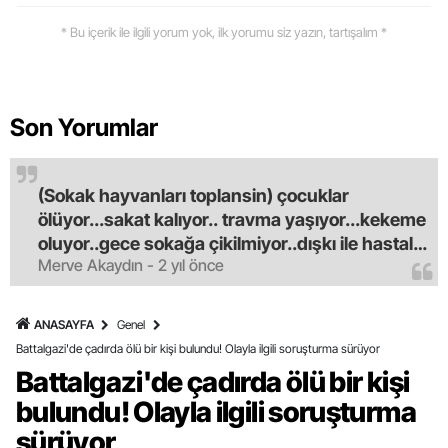
* Bu içerik ile ilgili yorum yok, ilk yorumu siz yazın, tartışalım *
Son Yorumlar
(Sokak hayvanları toplansin) çocuklar
ölüyor...sakat kalıyor.. travma yaşıyor...kekeme
oluyor..gece sokağa çikilmiyor..dışkı ile hastalık
Merve Akaydın - 2 yıl önce
saciyorlar.araba ve taksi olmadan eve
gldemiyoruz.artik bıktık.mama lobisinden para
alan tipler yüzünden bu vahşi hayvanlar
ANASAYFA
Genel
masum algısı yapılıyor.iki gün aç kalsa kendi
Battalgazi'de çadırda ölü bir kişi bulundu! Olayla ilgili soruşturma sürüyor
cinsini bile öldüren bu kopekler derhal
Battalgazi'de çadırda ölü bir kişi
toplanmalı.sokaklar yaşanılmaz
bulundu! Olayla ilgili soruşturma
oldu.korkuyoruz.
sürüyor