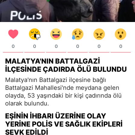
0
0
0
0
0
0
MALATYA'NIN BATTALGAZI
İLÇESINDE ÇADIRDA ÖLÜ BULUNDU
Malatya'nın Battalgazi ilçesine bağlı
Battalgazi Mahallesi'nde meydana gelen
olayda, 53 yaşındaki bir kişi çadırında ölü
olarak bulundu.
EŞININ İHBARI ÜZERINE OLAY
YERINE POLIS VE SAĞLIK EKIPLERI
SEVK EDILDI