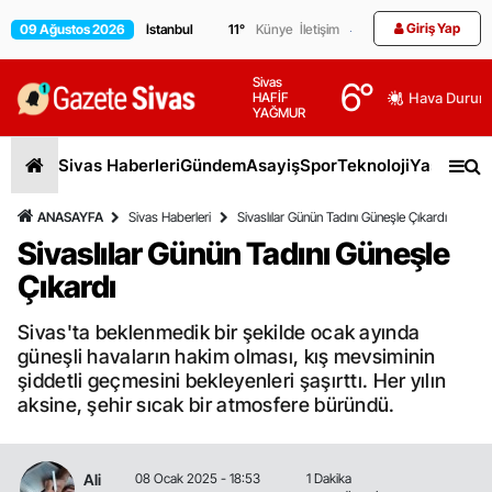
Giriş Yap
09 Ağustos 2026
11
°
Künye
İletişim
Sivas
6
°
HAFİF
Hava Durum
YAĞMUR
Sivas Haberleri
Gündem
Asayiş
Spor
Teknoloji
Yaşam
Gen
ANASAYFA
Sivas Haberleri
Sivaslılar Günün Tadını Güneşle Çıkardı
Sivaslılar Günün Tadını Güneşle
Çıkardı
Sivas'ta beklenmedik bir şekilde ocak ayında
güneşli havaların hakim olması, kış mevsiminin
şiddetli geçmesini bekleyenleri şaşırttı. Her yılın
aksine, şehir sıcak bir atmosfere büründü.
Ali
08 Ocak 2025 - 18:53
1 Dakika