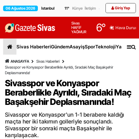
Giriş Yap
06 Ağustos 2026
11
°
Künye
İletişim
Sivas
6
°
HAFİF
Hava Durum
YAĞMUR
Sivas Haberleri
Gündem
Asayiş
Spor
Teknoloji
Yaşam
Gen
ANASAYFA
Sivas Haberleri
Sivasspor ve Konyaspor Beraberlikle Ayrıldı, Sıradaki Maç Başakşehir
Deplasmanında!
Sivasspor ve Konyaspor
Beraberlikle Ayrıldı, Sıradaki Maç
Başakşehir Deplasmanında!
Sivasspor ve Konyaspor'un 1-1 berabere kaldığı
maçta her iki takımın golleriyle sonuçlandı.
Sivasspor bir sonraki maçta Başakşehir ile
karşılaşacak.