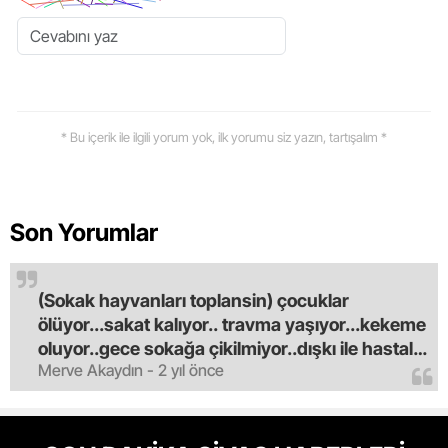
* Bu içerik ile ilgili yorum yok, ilk yorumu siz yazın, tartışalım *
Son Yorumlar
(Sokak hayvanları toplansin) çocuklar
ölüyor...sakat kalıyor.. travma yaşıyor...kekeme
oluyor..gece sokağa çikilmiyor..dışkı ile hastalık
Merve Akaydın - 2 yıl önce
saciyorlar.araba ve taksi olmadan eve
gldemiyoruz.artik bıktık.mama lobisinden para
alan tipler yüzünden bu vahşi hayvanlar
masum algısı yapılıyor.iki gün aç kalsa kendi