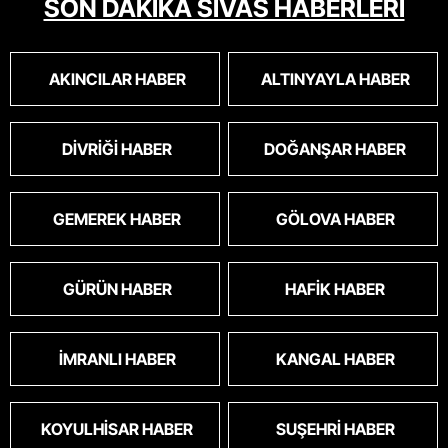
SON DAKİKA SİVAS HABERLERİ
cinsini bile öldüren bu kopekler derhal
toplanmalı.sokaklar yaşanılmaz
oldu.korkuyoruz.
AKINCILAR HABER
ALTINYAYLA HABER
DIVRIĞI HABER
DOĞANŞAR HABER
GEMEREK HABER
GÖLOVA HABER
GÜRÜN HABER
HAFIK HABER
İMRANLI HABER
KANGAL HABER
KOYULHISAR HABER
SUŞEHRI HABER