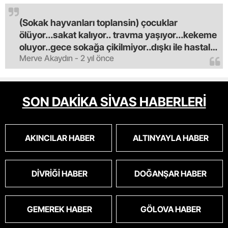
(Sokak hayvanları toplansin) çocuklar
ölüyor...sakat kalıyor.. travma yaşıyor...kekeme
oluyor..gece sokağa çikilmiyor..dışkı ile hastalık
Merve Akaydın - 2 yıl önce
saciyorlar.araba ve taksi olmadan eve
gldemiyoruz.artik bıktık.mama lobisinden para
alan tipler yüzünden bu vahşi hayvanlar
masum algısı yapılıyor.iki gün aç kalsa kendi
SON DAKİKA SİVAS HABERLERİ
cinsini bile öldüren bu kopekler derhal
toplanmalı.sokaklar yaşanılmaz
oldu.korkuyoruz.
AKINCILAR HABER
ALTINYAYLA HABER
DIVRIĞI HABER
DOĞANŞAR HABER
GEMEREK HABER
GÖLOVA HABER