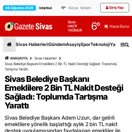
Giriş Yap
08 Ağustos 2026
11
°
Künye
İletişim
Sivas
6
°
HAFİF
Hava Durum
YAĞMUR
Sivas Haberleri
Gündem
Asayiş
Spor
Teknoloji
Yaşam
Gen
ANASAYFA
Sivas Haberleri
Sivas Belediye Başkanı Emeklilere 2 Bin TL Nakit Desteği Sağladı: Toplumda
Tartışma Yarattı
Sivas Belediye Başkanı
Emeklilere 2 Bin TL Nakit Desteği
Sağladı: Toplumda Tartışma
Yarattı
Sivas Belediye Başkanı Adem Uzun, dar gelirli
emeklilere yönelik başlattığı aylık 2 bin TL nakit
destek uygulamasından faydalanan emekliler ile