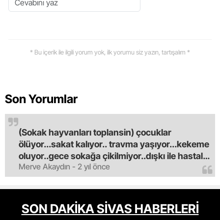
* Bu içerik ile ilgili yorum yok, ilk yorumu siz yazın, tartışalım *
Son Yorumlar
(Sokak hayvanları toplansin) çocuklar
ölüyor...sakat kalıyor.. travma yaşıyor...kekeme
oluyor..gece sokağa çikilmiyor..dışkı ile hastalık
Merve Akaydın - 2 yıl önce
saciyorlar.araba ve taksi olmadan eve
gldemiyoruz.artik bıktık.mama lobisinden para
alan tipler yüzünden bu vahşi hayvanlar
masum algısı yapılıyor.iki gün aç kalsa kendi
SON DAKİKA SİVAS HABERLERİ
cinsini bile öldüren bu kopekler derhal