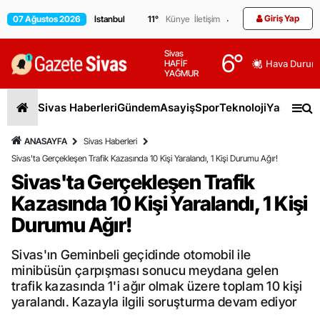
Giriş Yap
07 Ağustos 2026
11
°
Künye
İletişim
Sivas
6
°
HAFİF
Hava Durum
YAĞMUR
Sivas Haberleri
Gündem
Asayiş
Spor
Teknoloji
Yaşam
Gen
ANASAYFA
Sivas Haberleri
Sivas'ta Gerçekleşen Trafik Kazasında 10 Kişi Yaralandı, 1 Kişi Durumu Ağır!
Sivas'ta Gerçekleşen Trafik
Kazasında 10 Kişi Yaralandı, 1 Kişi
Durumu Ağır!
Sivas'ın Geminbeli geçidinde otomobil ile
minibüsün çarpışması sonucu meydana gelen
trafik kazasında 1'i ağır olmak üzere toplam 10 kişi
yaralandı. Kazayla ilgili soruşturma devam ediyor