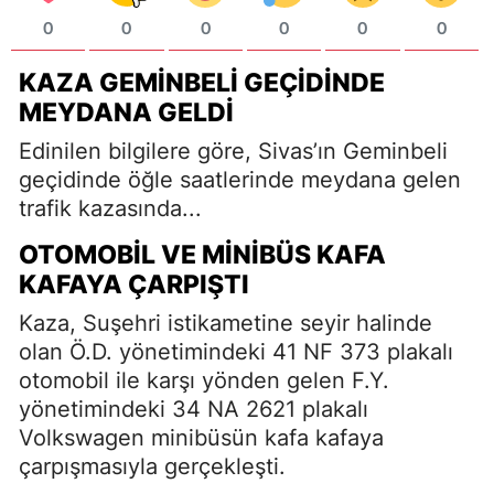
0
0
0
0
0
0
KAZA GEMINBELI GEÇIDINDE
MEYDANA GELDI
Edinilen bilgilere göre, Sivas’ın Geminbeli
geçidinde öğle saatlerinde meydana gelen
trafik kazasında...
OTOMOBIL VE MINIBÜS KAFA
KAFAYA ÇARPIŞTI
Kaza, Suşehri istikametine seyir halinde
olan Ö.D. yönetimindeki 41 NF 373 plakalı
otomobil ile karşı yönden gelen F.Y.
yönetimindeki 34 NA 2621 plakalı
Volkswagen minibüsün kafa kafaya
çarpışmasıyla gerçekleşti.