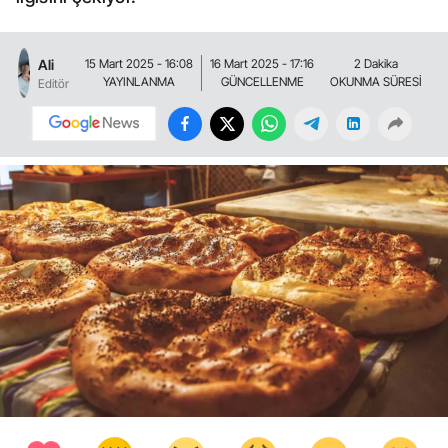
Ali
15 Mart 2025 - 16:08
16 Mart 2025 - 17:16
2 Dakika
YAYINLANMA
GÜNCELLENME
OKUNMA SÜRESİ
Editör