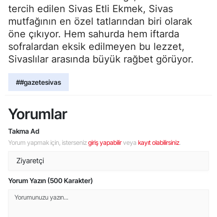
tercih edilen Sivas Etli Ekmek, Sivas
mutfağının en özel tatlarından biri olarak
öne çıkıyor. Hem sahurda hem iftarda
sofralardan eksik edilmeyen bu lezzet,
Sivaslılar arasında büyük rağbet görüyor.
##gazetesivas
Yorumlar
Takma Ad
Yorum yapmak için, isterseniz
giriş yapabilir
veya
kayıt olabilirsiniz
.
Yorum Yazın (500 Karakter)