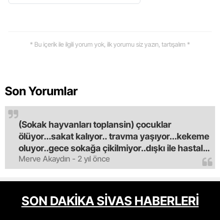
* Bu içerik ile ilgili yorum yok, ilk yorumu siz yazın, tartışalım *
Son Yorumlar
(Sokak hayvanları toplansin) çocuklar
ölüyor...sakat kalıyor.. travma yaşıyor...kekeme
oluyor..gece sokağa çikilmiyor..dışkı ile hastalık
Merve Akaydın - 2 yıl önce
saciyorlar.araba ve taksi olmadan eve
gldemiyoruz.artik bıktık.mama lobisinden para
alan tipler yüzünden bu vahşi hayvanlar
masum algısı yapılıyor.iki gün aç kalsa kendi
SON DAKİKA SİVAS HABERLERİ
cinsini bile öldüren bu kopekler derhal
toplanmalı.sokaklar yaşanılmaz