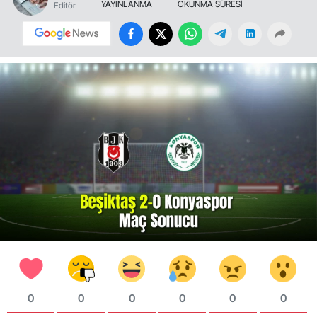
YAYINLANMA
OKUNMA SÜRESİ
Editör
0
0
0
0
0
0