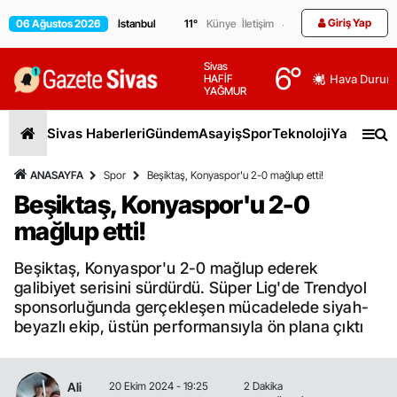
Giriş Yap
06 Ağustos 2026
11
°
Künye
İletişim
Sivas
6
°
HAFİF
Hava Durum
YAĞMUR
Sivas Haberleri
Gündem
Asayiş
Spor
Teknoloji
Yaşam
Gen
ANASAYFA
Spor
Beşiktaş, Konyaspor'u 2-0 mağlup etti!
Beşiktaş, Konyaspor'u 2-0
mağlup etti!
Beşiktaş, Konyaspor'u 2-0 mağlup ederek
galibiyet serisini sürdürdü. Süper Lig'de Trendyol
sponsorluğunda gerçekleşen mücadelede siyah-
beyazlı ekip, üstün performansıyla ön plana çıktı
Ali
20 Ekim 2024 - 19:25
2 Dakika