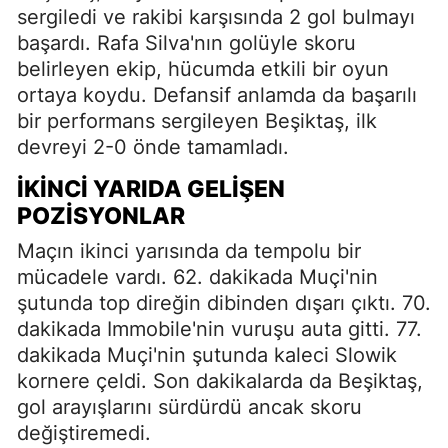
sergiledi ve rakibi karşısında 2 gol bulmayı
başardı. Rafa Silva'nın golüyle skoru
belirleyen ekip, hücumda etkili bir oyun
ortaya koydu. Defansif anlamda da başarılı
bir performans sergileyen Beşiktaş, ilk
devreyi 2-0 önde tamamladı.
İKINCI YARIDA GELIŞEN
POZISYONLAR
Maçın ikinci yarısında da tempolu bir
mücadele vardı. 62. dakikada Muçi'nin
şutunda top direğin dibinden dışarı çıktı. 70.
dakikada Immobile'nin vuruşu auta gitti. 77.
dakikada Muçi'nin şutunda kaleci Slowik
kornere çeldi. Son dakikalarda da Beşiktaş,
gol arayışlarını sürdürdü ancak skoru
değiştiremedi.