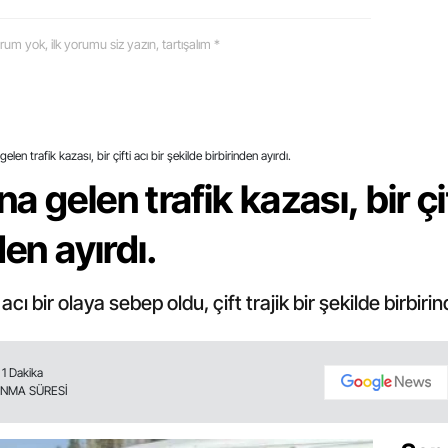
 yorum yok, ilk yorumu siz yazın, tartışalım *
en trafik kazası, bir çifti acı bir şekilde birbirinden ayırdı.
 gelen trafik kazası, bir çif
den ayırdı.
cı bir olaya sebep oldu, çift trajik bir şekilde birbirin
1 Dakika
NMA SÜRESİ