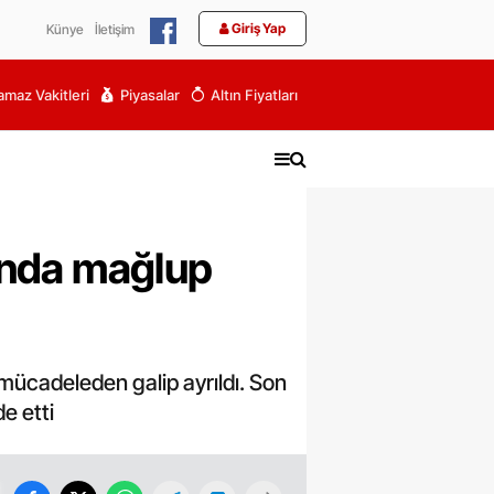
Giriş Yap
Künye
İletişim
maz Vakitleri
Piyasalar
Altın Fiyatları
anda mağlup
mücadeleden galip ayrıldı. Son
e etti