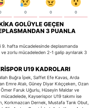
0
0
0
0
KIKA GOLÜYLE GEÇEN
DEPLASMANDAN 3 PUANLA
igi 9. hafta mücadelesinde deplasmanda
i ve zorlu mücadeleden 2-1 galip ayrılarak 3
RISPOR U19 KADROLARI
lah Buğra İpek, Saffet Efe Kavas, Arda
n Emre Atalı, Güney Diyar Kılıççeken, Ozan
 Ömer Faruk Uğurlu, Hüseyin Maldar ve
ığı mücadelede, Kayserispor U19 takımı ise
n, Korkmazcan Dernek, Mustafa Tarık Obut,