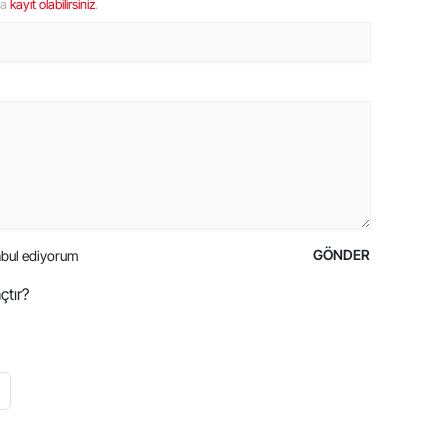
ya
kayıt olabilirsiniz
.
GÖNDER
bul ediyorum
çtır?