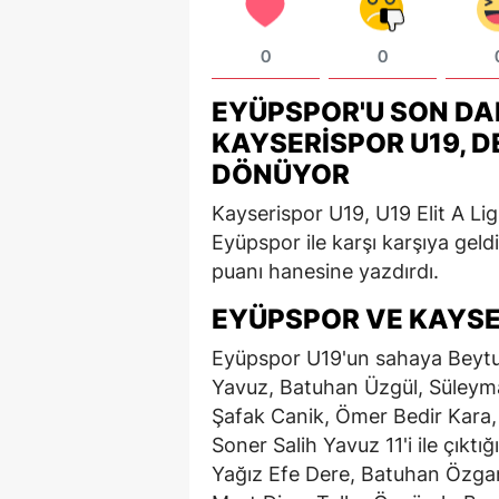
0
0
EYÜPSPOR'U SON DA
KAYSERISPOR U19, 
DÖNÜYOR
Kayserispor U19, U19 Elit A L
Eyüpspor ile karşı karşıya geld
puanı hanesine yazdırdı.
EYÜPSPOR VE KAYSE
Eyüpspor U19'un sahaya Beytul
Yavuz, Batuhan Üzgül, Süleyma
Şafak Canik, Ömer Bedir Kara,
Soner Salih Yavuz 11'i ile çıkt
Yağız Efe Dere, Batuhan Özga