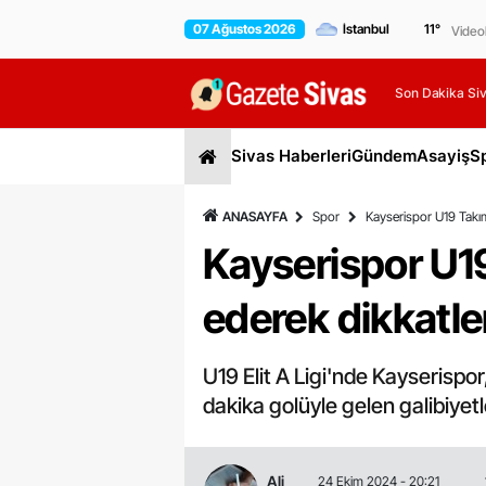
07 Ağustos 2026
11
°
Video
Son Dakika Siv
Sivas Haberleri
Gündem
Asayiş
S
ANASAYFA
Spor
Kayserispor U19 Takım
Kayserispor U1
ederek dikkatler
U19 Elit A Ligi'nde Kayserisp
dakika golüyle gelen galibiyetl
Ali
24 Ekim 2024 - 20:21