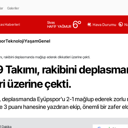
lar
Galeriler
6
°
Sivas
as Haberleri
Hava Durumu
Na
HAFİF YAĞMUR
por
Teknoloji
Yaşam
Genel
ı, rakibini deplasmanda mağlup ederek dikkatleri üzerine çekti.
9 Takımı, rakibini deplasm
i üzerine çekti.
or, deplasmanda Eyüpspor'u 2-1 mağlup ederek zorlu 
e 3 puanı hanesine yazdıran ekip, önemli bir zafer eld
1 Dakika