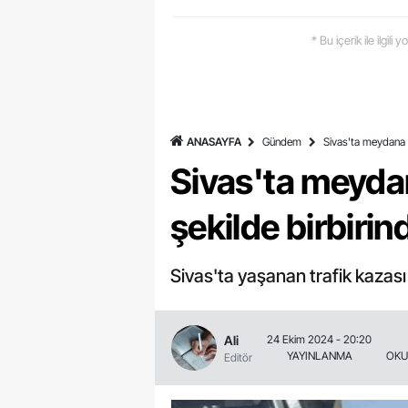
* Bu içerik ile ilgili
ANASAYFA
Gündem
Sivas'ta meydana gel
Sivas'ta meydana
şekilde birbirin
Sivas'ta yaşanan trafik kazası a
Ali
24 Ekim 2024 - 20:20
YAYINLANMA
OKU
Editör