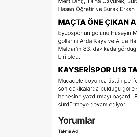
Mert Dinç, Talha Özyürek, Bura
Hasan Öğretir ve Burak Erkan 11
MAÇTA ÖNE ÇIKAN 
Eyüpspor'un golünü Hüseyin Ma
gollerini Arda Kaya ve Arda H
Maldar'ın 83. dakikada gördüğü
biri oldu.
KAYSERISPOR U19 T
Mücadele boyunca üstün perfo
son dakikalarda bulduğu golle 
hanesine yazdırmayı başardı. B
sürdürmeye devam ediyor.
Yorumlar
Takma Ad