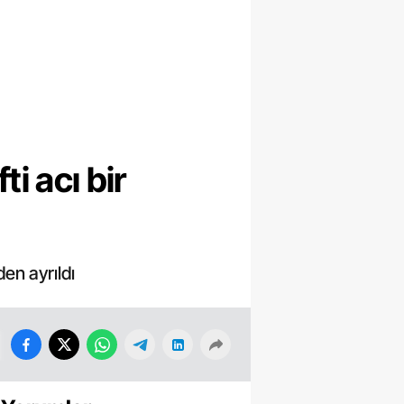
ti acı bir
den ayrıldı