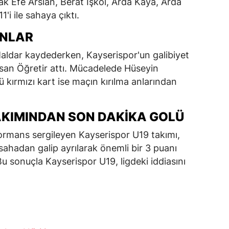
k Efe Arslan, Berat İşkol, Arda Kaya, Arda
'i ile sahaya çıktı.
ANLAR
ldar kaydederken, Kayserispor'un galibiyet
asan Öğretir attı. Mücadelede Hüseyin
 kırmızı kart ise maçın kırılma anlarından
AKIMINDAN SON DAKIKA GOLÜ
rmans sergileyen Kayserispor U19 takımı,
sahadan galip ayrılarak önemli bir 3 puanı
u sonuçla Kayserispor U19, ligdeki iddiasını