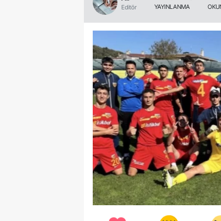
YAYINLANMA
OKU
Editör