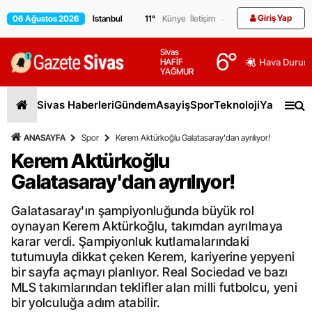
Giriş Yap
06 Ağustos 2026
11
°
Künye
İletişim
Sivas
6
°
HAFİF
Hava Durum
YAĞMUR
Sivas Haberleri
Gündem
Asayiş
Spor
Teknoloji
Yaşam
Gen
ANASAYFA
Spor
Kerem Aktürkoğlu Galatasaray'dan ayrılıyor!
Kerem Aktürkoğlu
Galatasaray'dan ayrılıyor!
Galatasaray'ın şampiyonluğunda büyük rol
oynayan Kerem Aktürkoğlu, takımdan ayrılmaya
karar verdi. Şampiyonluk kutlamalarındaki
tutumuyla dikkat çeken Kerem, kariyerine yepyeni
bir sayfa açmayı planlıyor. Real Sociedad ve bazı
MLS takımlarından teklifler alan milli futbolcu, yeni
bir yolculuğa adım atabilir.