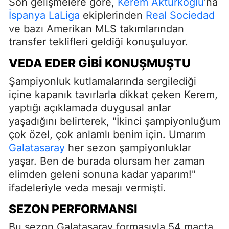
Son gelişmelere göre,
Kerem Aktürkoğlu
'na
İspanya LaLiga
ekiplerinden
Real Sociedad
ve bazı Amerikan MLS takımlarından
transfer teklifleri geldiği konuşuluyor.
VEDA EDER GIBI KONUŞMUŞTU
Şampiyonluk kutlamalarında sergilediği
içine kapanık tavırlarla dikkat çeken Kerem,
yaptığı açıklamada duygusal anlar
yaşadığını belirterek, "İkinci şampiyonluğum
çok özel, çok anlamlı benim için. Umarım
Galatasaray
her sezon şampiyonluklar
yaşar. Ben de burada olursam her zaman
elimden geleni sonuna kadar yaparım!"
ifadeleriyle veda mesajı vermişti.
SEZON PERFORMANSI
Bu sezon Galatasaray formasıyla 54 maçta