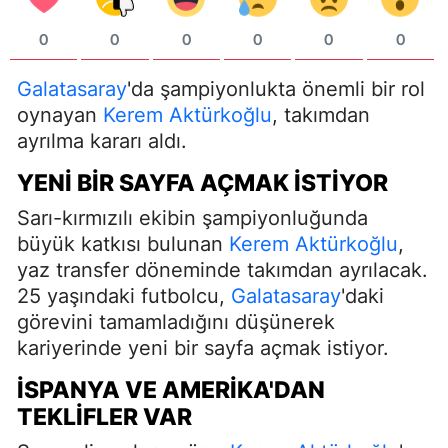
0
0
0
0
0
0
Galatasaray
'da şampiyonlukta önemli bir rol
oynayan
Kerem Aktürkoğlu
, takımdan
ayrılma kararı aldı.
YENI BIR SAYFA AÇMAK İSTIYOR
Sarı-kırmızılı ekibin şampiyonluğunda
büyük katkısı bulunan
Kerem Aktürkoğlu
,
yaz transfer döneminde takımdan ayrılacak.
25 yaşındaki futbolcu,
Galatasaray
'daki
görevini tamamladığını düşünerek
kariyerinde yeni bir sayfa açmak istiyor.
İSPANYA VE AMERIKA'DAN
TEKLIFLER VAR