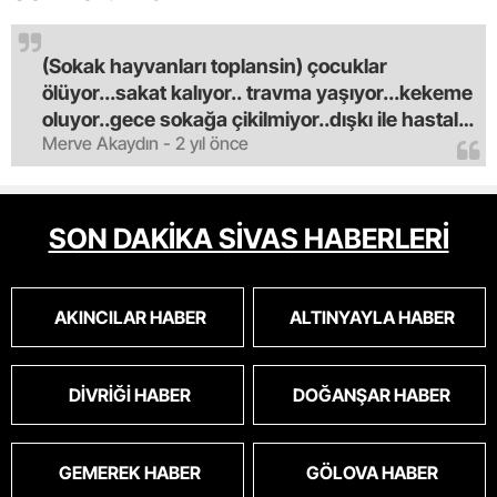
(Sokak hayvanları toplansin) çocuklar
ölüyor...sakat kalıyor.. travma yaşıyor...kekeme
oluyor..gece sokağa çikilmiyor..dışkı ile hastalık
Merve Akaydın - 2 yıl önce
saciyorlar.araba ve taksi olmadan eve
gldemiyoruz.artik bıktık.mama lobisinden para
alan tipler yüzünden bu vahşi hayvanlar
masum algısı yapılıyor.iki gün aç kalsa kendi
SON DAKİKA SİVAS HABERLERİ
cinsini bile öldüren bu kopekler derhal
toplanmalı.sokaklar yaşanılmaz
oldu.korkuyoruz.
AKINCILAR HABER
ALTINYAYLA HABER
DIVRIĞI HABER
DOĞANŞAR HABER
GEMEREK HABER
GÖLOVA HABER