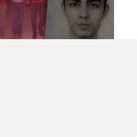
ti
ma
ka
ko
ya
0
0
0
0
unan Aktepe Mahallesi'nde yaşanan üzücü
ğlu
ile oğlu
Ahmet Doğanoğlu
arasındaki
çlandı.
 köpek getiren oğlu Ahmet ile aralarındaki
olden çıktı.