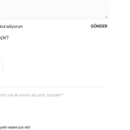
GÖNDER
bul ediyorum
çtır?
 yorum yok, ilk yorumu siz yazın, tartışalım *
etin nedeni şok etti!