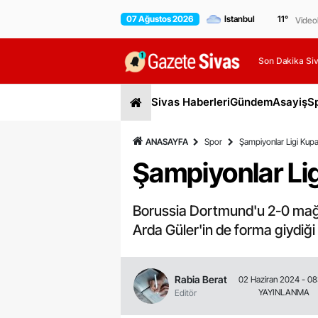
07 Ağustos 2026
11
°
Video
Son Dakika Siv
Sivas Haberleri
Gündem
Asayiş
S
ANASAYFA
Spor
Şampiyonlar Ligi Kupa
Şampiyonlar Lig
Borussia Dortmund'u 2-0 mağl
Arda Güler'in de forma giydi
Rabia Berat
02 Haziran 2024 - 08
YAYINLANMA
Editör