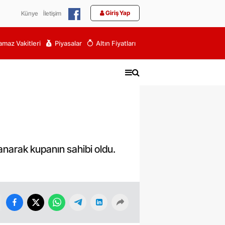
Giriş Yap
Künye
İletişim
maz Vakitleri
Piyasalar
Altın Fiyatları
narak kupanın sahibi oldu.