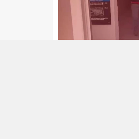
0
0
İzmir
'in
Gaziemir
ilçesinde bul
bir olayda baba
Murat Doğano
tartışma trajik bir şekilde sonu
OLAYIN GELIŞIMI
Murat Doğanoğlu
'nun evlerine
tartışma hızla büyüdü ve kontr