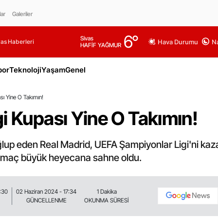
lar
Galeriler
6
°
Sivas
as Haberleri
Hava Durumu
Na
HAFİF YAĞMUR
por
Teknoloji
Yaşam
Genel
sı Yine O Takımın!
i Kupası Yine O Takımın!
up eden Real Madrid, UEFA Şampiyonlar Ligi'ni kaza
ği maç büyük heyecana sahne oldu.
:30
02 Haziran 2024 - 17:34
1 Dakika
GÜNCELLENME
OKUNMA SÜRESİ