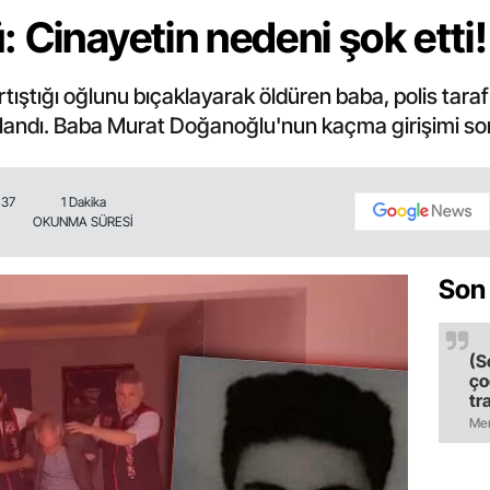
 Cinayetin nedeni şok etti!
tartıştığı oğlunu bıçaklayarak öldüren baba, polis ta
klandı. Baba Murat Doğanoğlu'nun kaçma girişimi so
:37
1 Dakika
OKUNMA SÜRESİ
Son
(S
ço
tr
ol
Mer
il
ol
bı