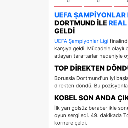
0
0
UEFA
ŞAMPIYONLAR L
DORTMUND ILE
REAL
GELDI
UEFA
Şampiyonlar Ligi
finalin
karşıya geldi. Mücadele olaylı b
atlayan taraftarlar nedeniyle o
TOP DİREKTEN DÖND
Borussia Dortmund'un iyi başla
direkten döndü. Bu pozisyonla 
KOBEL SON ANDA ÇI
İlk yarı golsüz beraberlikle son
oyun sergiledi. 49. dakikada T
kornere çeldi.