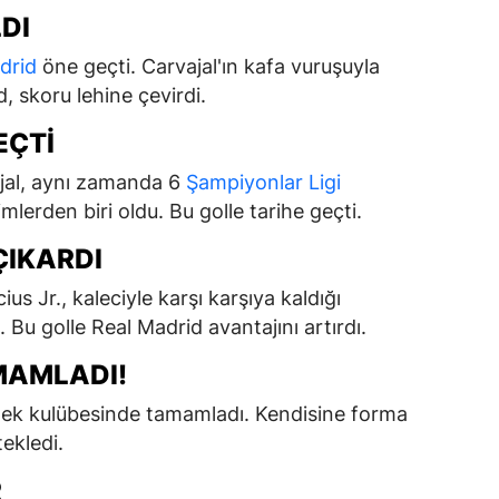
DI
drid
öne geçti. Carvajal'ın kafa vuruşuyla
, skoru lehine çevirdi.
EÇTİ
ajal, aynı zamanda 6
Şampiyonlar Ligi
lerden biri oldu. Bu golle tarihe geçti.
 ÇIKARDI
ius Jr., kaleciyle karşı karşıya kaldığı
 Bu golle Real Madrid avantajını artırdı.
MAMLADI!
dek kulübesinde tamamladı. Kendisine forma
ekledi.
R