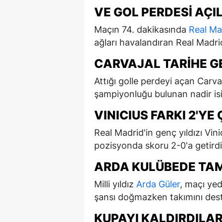
VE GOL PERDESİ AÇIL
Maçın 74. dakikasında
Real Ma
ağları havalandıran Real Madrid
CARVAJAL TARİHE G
Attığı golle perdeyi açan Carv
şampiyonluğu bulunan nadir isim
VINICIUS FARKI 2'YE
Real Madrid'in genç yıldızı Vinic
pozisyonda skoru 2-0'a getirdi.
ARDA KULÜBEDE TA
Milli yıldız
Arda Güler
, maçı ye
şansı doğmazken takımını dest
KUPAYI KALDIRDILA