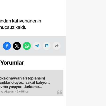
rafından kahvehanenin
nuçsuz kaldı.
 Yorumlar
okak hayvanları toplansin)
cuklar ölüyor...sakat kalıyor..
avma yaşıyor...kekeme
uyor..gece sokağa çikilmiyor..dışkı
ve Akaydın - 2 yıl önce
e hastalık saciyorlar.araba ve taksi
madan eve gldemiyoruz.artik
ktık.mama lobisinden para alan