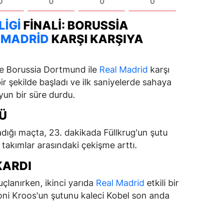
0
0
0
0
IGI
FINALI: BORUSSIA
 MADRID
KARŞI KARŞIYA
de Borussia Dortmund ile
Real Madrid
karşı
ir şekilde başladı ve ilk saniyelerde sahaya
yun bir süre durdu.
Ü
dığı maçta, 23. dakikada Füllkrug'un şutu
takımlar arasındaki çekişme arttı.
KARDI
uçlanırken, ikinci yarıda
Real Madrid
etkili bir
oni Kroos'un şutunu kaleci Kobel son anda