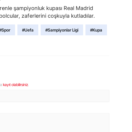
renle şampiyonluk kupası Real Madrid
bolcular, zaferlerini coşkuyla kutladılar.
#Spor
#Uefa
#Sampiyonlar Ligi
#Kupa
ya
kayıt olabilirsiniz
.