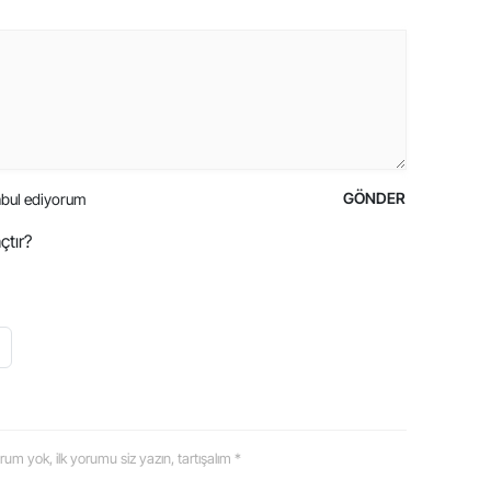
GÖNDER
bul ediyorum
çtır?
 yorum yok, ilk yorumu siz yazın, tartışalım *