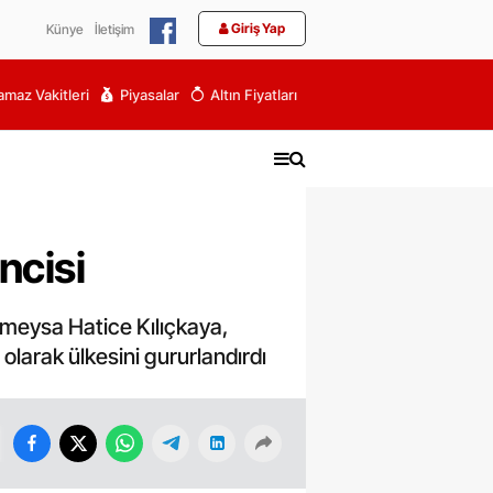
Giriş Yap
Künye
İletişim
maz Vakitleri
Piyasalar
Altın Fiyatları
ncisi
ümeysa Hatice Kılıçkaya,
larak ülkesini gururlandırdı