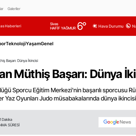
lar
Galeriler
6
°
Sivas
as Haberleri
Hava Durumu
Na
HAFİF YAĞMUR
por
Teknoloji
Yaşam
Genel
iş Başarı: Dünya İkincisi
an Müthiş Başarı: Dünya İki
rlüğü Sporcu Eğitim Merkezi'nin başarılı sporcusu R
r Yaz Oyunları Judo müsabakalarında dünya ikincisi o
1 Dakika
NMA SÜRESİ