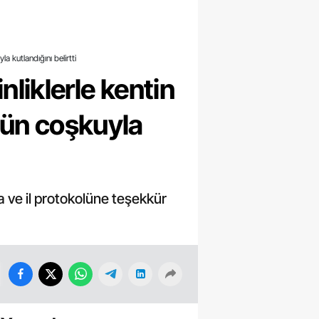
a kutlandığını belirtti
nliklerle kentin
ünün coşkuyla
a ve il protokolüne teşekkür