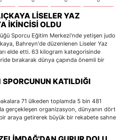
0
0
0
0
IÇKAYA LISELER YAZ
 İKINCISI OLDU
lüğü Sporcu Eğitim Merkezi'nde yetişen judo
kaya, Bahreyn'de düzenlenen Liseler Yaz
ı elde etti. 63 kilogram kategorisinde
geride bırakarak dünya çapında önemli bir
81 SPORCUNUN KATILDIĞI
kalara 71 ülkeden toplamda 5 bin 481
lımla gerçekleşen organizasyon, dünyanın dört
bir araya getirerek büyük bir rekabete sahne
ZELIMDAĞ'DAN GURUR DOLU