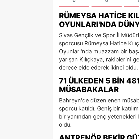
0
0
RÜMEYSA HATICE KIL
OYUNLARI'NDA DÜNYA
Sivas Gençlik ve Spor İl Müdür
sporcusu Rümeysa Hatice Kılıç
Oyunları'nda muazzam bir başar
yarışan Kılıçkaya, rakiplerini 
derece elde ederek ikinci oldu.
71 ÜLKEDEN 5 BIN 4
MÜSABAKALAR
Bahreyn'de düzenlenen müsaba
sporcu katıldı. Geniş bir katı
bir yanından genç yetenekleri 
oldu.
ANTRENÖR BEKIR GÜ