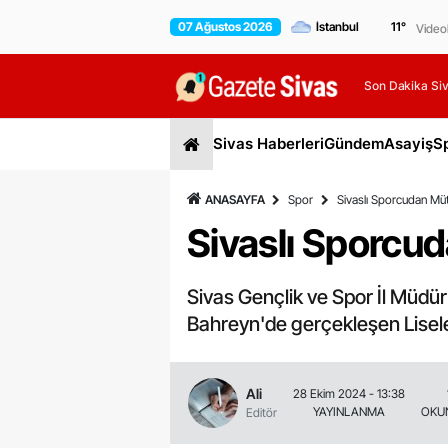
07 Ağustos 2026
11
°
Video
Son Dakika Siv
Sivas Haberleri
Gündem
Asayiş
S
ANASAYFA
Spor
Sivaslı Sporcudan Müth
Sivaslı Sporcud
Sivas Gençlik ve Spor İl Müdü
Bahreyn'de gerçekleşen Lisele
Ali
28 Ekim 2024 - 13:38
YAYINLANMA
OKU
Editör