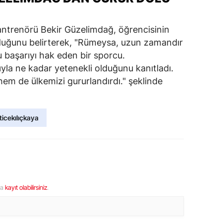
antrenörü Bekir Güzelimdağ, öğrencisinin
duğunu belirterek, "Rümeysa, uzun zamandır
u başarıyı hak eden bir sporcu.
la ne kadar yetenekli olduğunu kanıtladı.
hem de ülkemizi gururlandırdı." şeklinde
icekılıçkaya
ya
kayıt olabilirsiniz
.