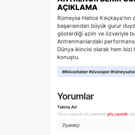
AÇIKLAMA
Rümeysa Hatice Kılıçkaya'nın 
başarısından büyük gurur duy
gösterdiği azim ve özveriyle b
Antrenmanlardaki performansıy
Dünya ikincisi olarak hem bizi 
konuştu.
##sivashaber #sivasspor #rümeysahat
Yorumlar
Takma Ad
Yorum yapmak için, isterseniz
giriş yapabilir
ve