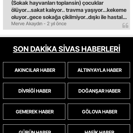
(Sokak hayvanları toplansin) çocuklar
ölüyor...sakat kalıyor.. travma yaşıyor...kekeme
oluyor..gece sokağa çikilmiyor..dışkı ile hastalık
Merve Akaydın - 2 yıl önce
saciyorlar.araba ve taksi olmadan eve
gldemiyoruz.artik bıktık.mama lobisinden para
alan tipler yüzünden bu vahşi hayvanlar
masum algısı yapılıyor.iki gün aç kalsa kendi
SON DAKİKA SİVAS HABERLERİ
cinsini bile öldüren bu kopekler derhal
toplanmalı.sokaklar yaşanılmaz
oldu.korkuyoruz.
AKINCILAR HABER
ALTINYAYLA HABER
DIVRIĞI HABER
DOĞANŞAR HABER
GEMEREK HABER
GÖLOVA HABER
GÜRÜN HABER
HAFIK HABER