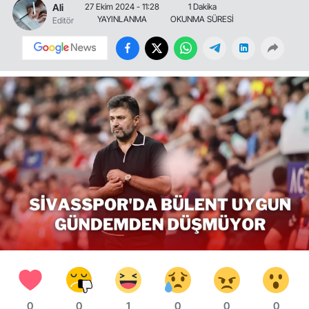
Ali
27 Ekim 2024 - 11:28
1 Dakika
YAYINLANMA
OKUNMA SÜRESİ
Editör
0
0
1
0
0
0