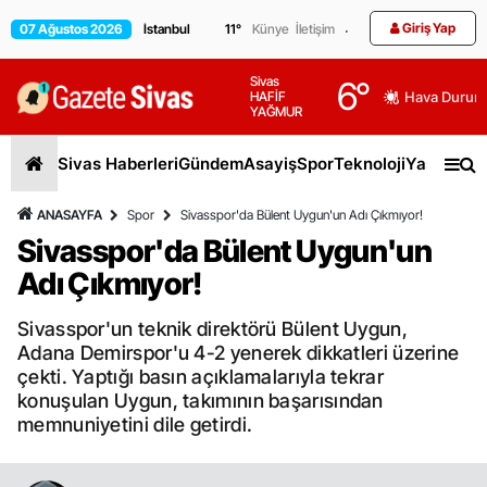
Giriş Yap
07 Ağustos 2026
11
°
Künye
İletişim
Sivas
6
°
HAFİF
Hava Durum
YAĞMUR
Sivas Haberleri
Gündem
Asayiş
Spor
Teknoloji
Yaşam
Gen
ANASAYFA
Spor
Sivasspor'da Bülent Uygun'un Adı Çıkmıyor!
Sivasspor'da Bülent Uygun'un
Adı Çıkmıyor!
Sivasspor'un teknik direktörü Bülent Uygun,
Adana Demirspor'u 4-2 yenerek dikkatleri üzerine
çekti. Yaptığı basın açıklamalarıyla tekrar
konuşulan Uygun, takımının başarısından
memnuniyetini dile getirdi.