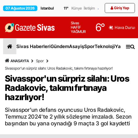
Giriş Yap
07 Ağustos 2026
11
°
Künye
İletişim
Sivas
6
°
HAFİF
Hava Durum
YAĞMUR
Sivas Haberleri
Gündem
Asayiş
Spor
Teknoloji
Yaşam
Gen
ANASAYFA
Spor
Sivasspor'un sürpriz silahı: Uros Radakovic, takımı fırtınaya hazırlıyor!
Sivasspor'un sürpriz silahı: Uros
Radakovic, takımı fırtınaya
hazırlıyor!
Sivasspor'un defans oyuncusu Uros Radakovic,
Temmuz 2024'te 2 yıllık sözleşme imzaladı. Sezon
başından bu yana oynadığı 9 maçta 3 gol kaydetti