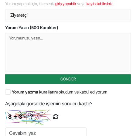
Yorum yapmak için, isterseniz
giriş yapabilir
veya
kayıt olabilirsiniz
.
Yorum Yazın (500 Karakter)
GÖNDER
Yorum yazma kurallarını
okudum ve kabul ediyorum
Aşağıdaki görselde işlemin sonucu kaçtır?