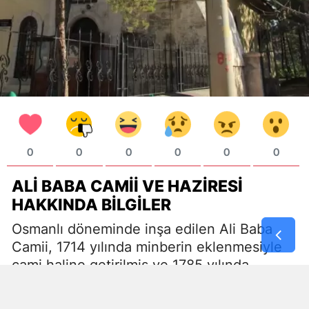
0
0
0
0
0
0
ALI BABA CAMII VE HAZIRESI
HAKKINDA BILGILER
Osmanlı döneminde inşa edilen Ali Baba
Camii, 1714 yılında minberin eklenmesiyle
cami haline getirilmiş ve 1785 yılında
minaresi eklenmiştir.