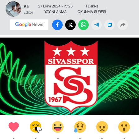
Ali
27 Ekim 2024 - 15:23
1 Dakika
YAYINLANMA
OKUNMA SÜRESİ
Editör