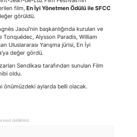
int-Jean-de-Luz Film Festivali’nin
rilen film,
En İyi Yönetmen Ödülü ile SFCC
eğer görüldü.
nès Jaoui’nin başkanlığında kurulan ve
e Tonquédec, Alysson Paradis, William
n Uluslararası Yarışma jürisi, En İyi
’ya değer gördü.
zarları Sendikası tarafından sunulan Film
ibi oldu.
hi önümüzdeki aylarda belli olacak.
kayıt olabilirsiniz.