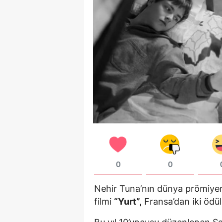
0
0
Nehir Tuna’nın dünya prömiyeri
filmi
“Yurt”,
Fransa’dan iki ödü