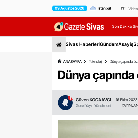
09 Ağustos 2026
11
°
Video
Son Dakika Siv
Sivas Haberleri
Gündem
Asayiş
S
ANASAYFA
Teknoloji
Dünya çapında özel 
Dünya çapında öz
Güven KOCAAVCI
16 Ekim 2023 
YAYINLA
Genel Yayın Yönetmeni