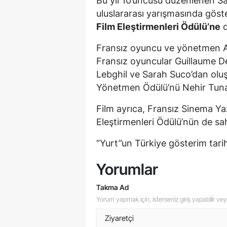
Bu yıl 10’uncusu düzenlenen Sa
uluslararası yarışmasında göste
Film Eleştirmenleri Ödülü’ne
d
Fransız oyuncu ve yönetmen Ag
Fransız oyuncular Guillaume D
Lebghil ve Sarah Suco’dan oluşa
Yönetmen Ödülü’nü Nehir Tuna
Film ayrıca, Fransız Sinema Ya
Eleştirmenleri Ödülü’nün de sah
“Yurt”un Türkiye gösterim tari
Yorumlar
Takma Ad
Yorum yapmak için, isterseniz giriş yapabilir veya 