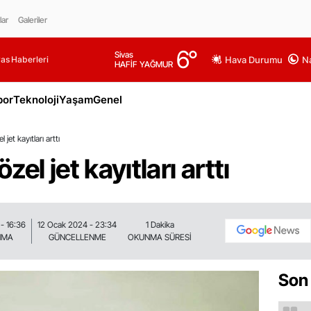
lar
Galeriler
6
°
Sivas
as Haberleri
Hava Durumu
Na
HAFİF YAĞMUR
por
Teknoloji
Yaşam
Genel
jet kayıtları arttı
el jet kayıtları arttı
- 16:36
12 Ocak 2024 - 23:34
1 Dakika
NMA
GÜNCELLENME
OKUNMA SÜRESİ
Son