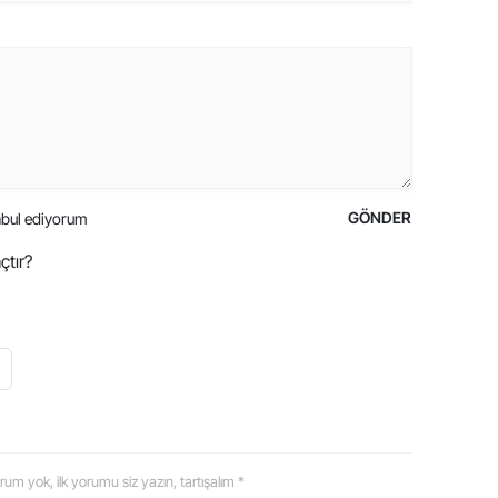
GÖNDER
bul ediyorum
çtır?
 yorum yok, ilk yorumu siz yazın, tartışalım *