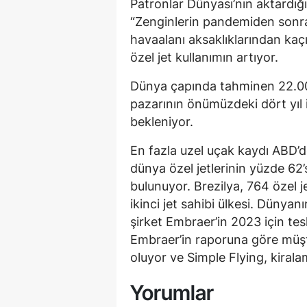
Patronlar Dünyası’nın aktardı
“Zenginlerin pandemiden sonra 
havaalanı aksaklıklarından kaç
özel jet kullanımın artıyor.
Dünya çapında tahminen 22.000 
pazarının önümüzdeki dört yıl 
bekleniyor.
En fazla uzel uçak kaydı ABD’de
dünya özel jetlerinin yüzde 62
bulunuyor. Brezilya, 764 özel 
ikinci jet sahibi ülkesi. Dünyan
şirket Embraer’in 2023 için tes
Embraer’in raporuna göre müşter
oluyor ve Simple Flying, kirala
Yorumlar