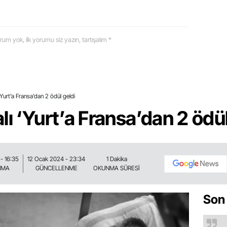
 yorum yok, ilk yorumu siz yazın, tartışalım *
‘Yurt’a Fransa’dan 2 ödül geldi
lı ‘Yurt’a Fransa’dan 2 ödül
- 16:35
12 Ocak 2024 - 23:34
1 Dakika
NMA
GÜNCELLENME
OKUNMA SÜRESİ
Son