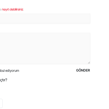
ya
kayıt olabilirsiniz
.
GÖNDER
bul ediyorum
çtır?