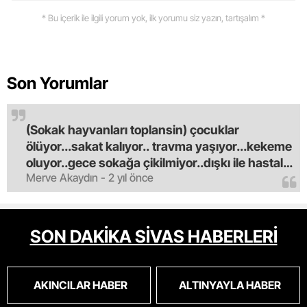
* Bu içerik ile ilgili yorum yok, ilk yorumu siz yazın, tartışalım *
Son Yorumlar
(Sokak hayvanları toplansin) çocuklar
ölüyor...sakat kalıyor.. travma yaşıyor...kekeme
oluyor..gece sokağa çikilmiyor..dışkı ile hastalık
Merve Akaydın - 2 yıl önce
saciyorlar.araba ve taksi olmadan eve
gldemiyoruz.artik bıktık.mama lobisinden para
alan tipler yüzünden bu vahşi hayvanlar
masum algısı yapılıyor.iki gün aç kalsa kendi
SON DAKİKA SİVAS HABERLERİ
cinsini bile öldüren bu kopekler derhal
toplanmalı.sokaklar yaşanılmaz
oldu.korkuyoruz.
AKINCILAR HABER
ALTINYAYLA HABER