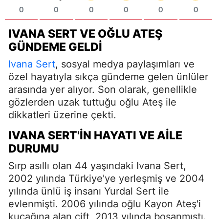
0
0
0
0
0
0
IVANA SERT VE OĞLU ATEŞ
GÜNDEME GELDI
Ivana Sert
, sosyal medya paylaşımları ve
özel hayatıyla sıkça gündeme gelen ünlüler
arasında yer alıyor. Son olarak, genellikle
gözlerden uzak tuttuğu oğlu Ateş ile
dikkatleri üzerine çekti.
IVANA SERT'IN HAYATI VE AILE
DURUMU
Sırp asıllı olan 44 yaşındaki Ivana Sert,
2002 yılında Türkiye'ye yerleşmiş ve 2004
yılında ünlü iş insanı Yurdal Sert ile
evlenmişti. 2006 yılında oğlu Kayon Ateş'i
kucağına alan çift, 2013 yılında boşanmıştı.