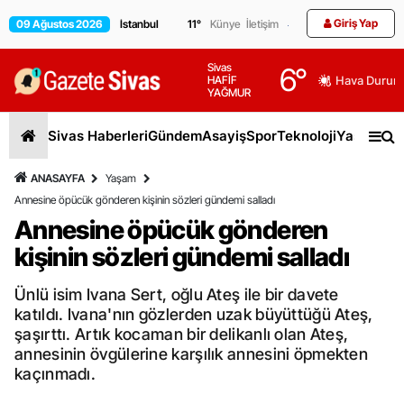
Giriş Yap
09 Ağustos 2026
11
°
Künye
İletişim
Sivas
6
°
HAFİF
Hava Durum
YAĞMUR
Sivas Haberleri
Gündem
Asayiş
Spor
Teknoloji
Yaşam
Gen
ANASAYFA
Yaşam
Annesine öpücük gönderen kişinin sözleri gündemi salladı
Annesine öpücük gönderen
kişinin sözleri gündemi salladı
Ünlü isim Ivana Sert, oğlu Ateş ile bir davete
katıldı. Ivana'nın gözlerden uzak büyüttüğü Ateş,
şaşırttı. Artık kocaman bir delikanlı olan Ateş,
annesinin övgülerine karşılık annesini öpmekten
kaçınmadı.