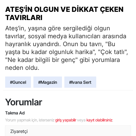
ATEŞ'IN OLGUN VE DIKKAT ÇEKEN
TAVIRLARI
Ateş'in, yaşına göre sergilediği olgun
tavırlar, sosyal medya kullanıcıları arasında
hayranlık uyandırdı. Onun bu tavrı, "Bu
yaşta bu kadar olgunluk harika", "Çok tatlı",
"Ne kadar bilgili bir genç" gibi yorumlara
neden oldu.
#Guncel
#Magazin
#Ivana Sert
Yorumlar
Takma Ad
Yorum yapmak için, isterseniz
giriş yapabilir
veya
kayıt olabilirsiniz
.