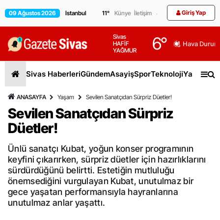
Giriş Yap
09 Ağustos 2026
11
°
Künye
İletişim
Sivas
6
°
HAFİF
Hava Durum
YAĞMUR
Sivas Haberleri
Gündem
Asayiş
Spor
Teknoloji
Yaşam
Gen
ANASAYFA
Yaşam
Sevilen Sanatçıdan Sürpriz Düetler!
Sevilen Sanatçıdan Sürpriz
Düetler!
Ünlü sanatçı Kubat, yoğun konser programının
keyfini çıkarırken, sürpriz düetler için hazırlıklarını
sürdürdüğünü belirtti. Estetiğin mutluluğu
önemsediğini vurgulayan Kubat, unutulmaz bir
gece yaşatan performansıyla hayranlarına
unutulmaz anlar yaşattı.