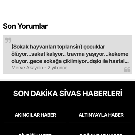
Son Yorumlar
(Sokak hayvanları toplansin) çocuklar
ölüyor...sakat kalıyor.. travma yaşıyor...kekeme
oluyor..gece sokağa çikilmiyor..dışkı ile hastalık
Merve Akaydın - 2 yıl önce
saciyorlar.araba ve taksi olmadan eve
gldemiyoruz.artik bıktık.mama lobisinden para
alan tipler yüzünden bu vahşi hayvanlar
masum algısı yapılıyor.iki gün aç kalsa kendi
SON DAKİKA SİVAS HABERLERİ
cinsini bile öldüren bu kopekler derhal
toplanmalı.sokaklar yaşanılmaz
oldu.korkuyoruz.
AKINCILAR HABER
ALTINYAYLA HABER