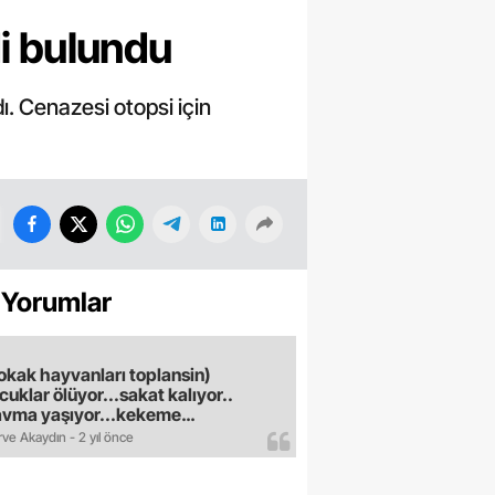
di bulundu
. Cenazesi otopsi için
 Yorumlar
okak hayvanları toplansin)
cuklar ölüyor...sakat kalıyor..
avma yaşıyor...kekeme
uyor..gece sokağa çikilmiyor..dışkı
ve Akaydın - 2 yıl önce
e hastalık saciyorlar.araba ve taksi
madan eve gldemiyoruz.artik
ktık.mama lobisinden para alan