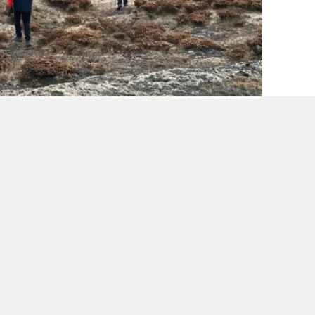
ti
ma
ka
ko
ya
0
0
0
0
E KAYBOLAN YAŞLI ADAMIN
AŞILDI
 yaşındaki Mustafa Polat'ın cansız
lkı ve ailesi tarafından endişeyle aranıyordu.
ı sonucunda ne yazık ki Polat'ın hayatına
 köyde büyük bir üzüntü yarattı.