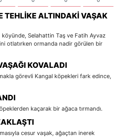
0
0
0
0
 TEHLIKE ALTINDAKI VAŞAK
an köyünde, Selahattin Taş ve Fatih Ayvaz
ini otlatırken ormanda nadir görülen bir
VAŞAĞI KOVALADI
kla görevli Kangal köpekleri fark edince,
ANDI
öpeklerden kaçarak bir ağaca tırmandı.
ZAKLAŞTI
lmasıyla cesur vaşak, ağaçtan inerek