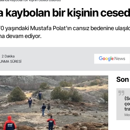
 kaybolan bir kişinin cese
 yaşındaki Mustafa Polat'ın cansız bedenine ulaşıldı
rma devam ediyor.
2 Dakika
UNMA SÜRESİ
Son
(S
ço
tr
ol
Mer
il
ol
bı