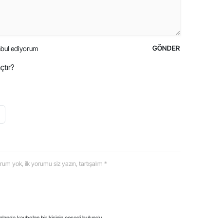
GÖNDER
bul ediyorum
çtır?
 yorum yok, ilk yorumu siz yazın, tartışalım *
alanda kaybolan bir kişinin cesedi bulundu