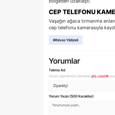
bölgeden uzaklaştı.
CEP TELEFONU KAM
Vaşağın ağaca tırmanma anları
cep telefonu kamerasıyla kayde
##sivas Yıldızeli
Yorumlar
Takma Ad
Yorum yapmak için, isterseniz
giriş yapabilir
ve
Yorum Yazın (500 Karakter)