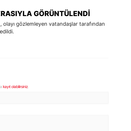
ERASIYLA GÖRÜNTÜLENDI
, olayı gözlemleyen vatandaşlar tarafından
dildi.
ya
kayıt olabilirsiniz
.