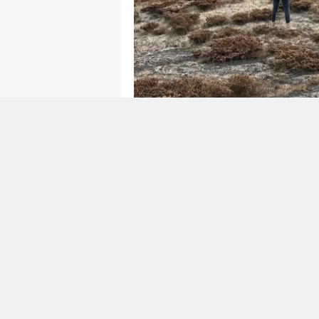
0
0
GÜZELYURT KÖYÜND
CANSIZ BEDENINE UL
Güzelyurt köyünde kaybolan 70
bedenine ulaşıldı. Polat, köy ha
Ancak yapılan arama çalışmalar
kaybettiği belirlendi. Bu durum