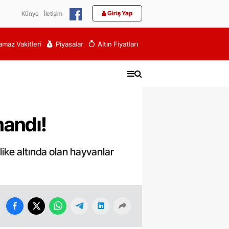
Giriş Yap
Künye
İletişim
maz Vakitleri
Piyasalar
Altın Fiyatları
mandı!
ike altında olan hayvanlar