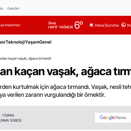
lar
Galeriler
6
°
Sivas
as Haberleri
Hava Durumu
Na
HAFİF YAĞMUR
por
Teknoloji
Yaşam
Genel
kudan kaçan vaşak, ağaca tırmandı!
dan kaçan vaşak, ağaca tır
den kurtulmak için ağaca tırmandı. Vaşak, nesli tehl
ya verilen zararın vurgulandığı bir örnektir.
1 Dakika
UNMA SÜRESİ