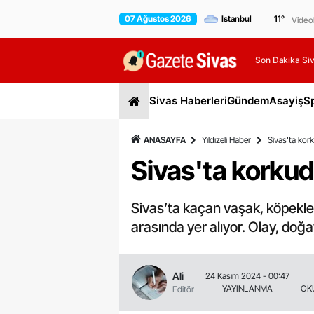
07 Ağustos 2026
11
°
Video
Son Dakika Siv
Sivas Haberleri
Gündem
Asayiş
S
ANASAYFA
Yıldızeli Haber
Sivas'ta kor
Sivas'ta korku
Sivas’ta kaçan vaşak, köpekler
arasında yer alıyor. Olay, doğa
Ali
24 Kasım 2024 - 00:47
YAYINLANMA
OK
Editör