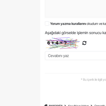
Yorum yazma kurallarını
okudum ve ka
Aşağıdaki görselde işlemin sonucu ka
* Bu içerik ile ilgili
ANASAYFA
Koyulhisar Haber
Ormanlık 