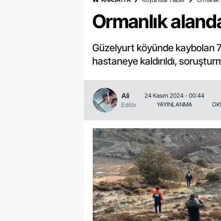
Ormanlık alanda
Güzelyurt köyünde kaybolan 70
hastaneye kaldırıldı, soruştu
Ali
24 Kasım 2024 - 00:44
YAYINLANMA
OK
Editör