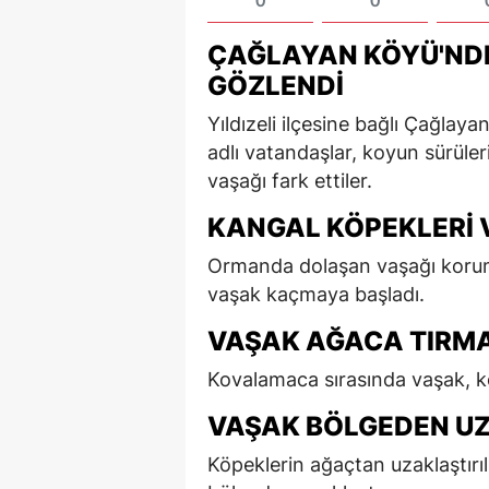
0
0
ÇAĞLAYAN KÖYÜ'NDE
GÖZLENDI
Yıldızeli ilçesine bağlı Çağlay
adlı vatandaşlar, koyun sürüler
vaşağı fark ettiler.
KANGAL KÖPEKLERI 
Ormanda dolaşan vaşağı koruma
vaşak kaçmaya başladı.
VAŞAK AĞACA TIRM
Kovalamaca sırasında vaşak, k
VAŞAK BÖLGEDEN U
Köpeklerin ağaçtan uzaklaştırı