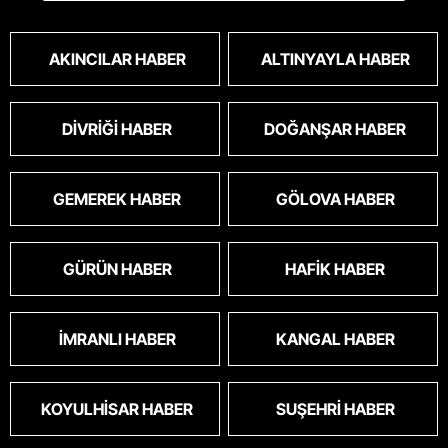
cinsini bile öldüren bu kopekler derhal
toplanmalı.sokaklar yaşanılmaz
oldu.korkuyoruz.
AKINCILAR HABER
ALTINYAYLA HABER
DIVRIĞI HABER
DOĞANŞAR HABER
GEMEREK HABER
GÖLOVA HABER
GÜRÜN HABER
HAFIK HABER
İMRANLI HABER
KANGAL HABER
KOYULHISAR HABER
SUŞEHRI HABER