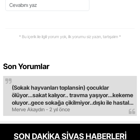
* Bu içerik ile ilgili yorum yok, ilk yorumu siz yazın, tartışalım *
Son Yorumlar
(Sokak hayvanları toplansin) çocuklar
ölüyor...sakat kalıyor.. travma yaşıyor...kekeme
oluyor..gece sokağa çikilmiyor..dışkı ile hastalık
Merve Akaydın - 2 yıl önce
saciyorlar.araba ve taksi olmadan eve
gldemiyoruz.artik bıktık.mama lobisinden para
alan tipler yüzünden bu vahşi hayvanlar
masum algısı yapılıyor.iki gün aç kalsa kendi
SON DAKİKA SİVAS HABERLERİ