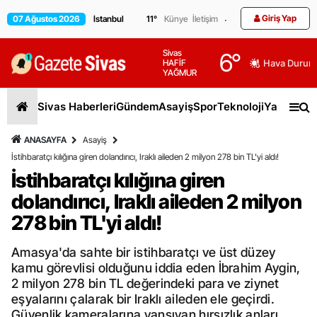
Giriş Yap
07 Ağustos 2026
11
°
Künye
İletişim
Sivas
6
°
HAFİF
Hava Durum
YAĞMUR
Sivas Haberleri
Gündem
Asayiş
Spor
Teknoloji
Yaşam
Gen
ANASAYFA
Asayiş
İstihbaratçı kılığına giren dolandırıcı, Iraklı aileden 2 milyon 278 bin TL'yi aldı!
İstihbaratçı kılığına giren
dolandırıcı, Iraklı aileden 2 milyon
278 bin TL'yi aldı!
Amasya'da sahte bir istihbaratçı ve üst düzey
kamu görevlisi olduğunu iddia eden İbrahim Aygin,
2 milyon 278 bin TL değerindeki para ve ziynet
eşyalarını çalarak bir Iraklı aileden ele geçirdi.
Güvenlik kameralarına yansıyan hırsızlık anları